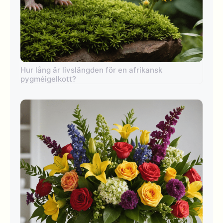
Hur lång är livslängden för en afrikansk
pygméigelkott?