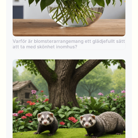
Varför är blomsterarrangemang ett glädjefullt sätt
att ta med skönhet inomhus?