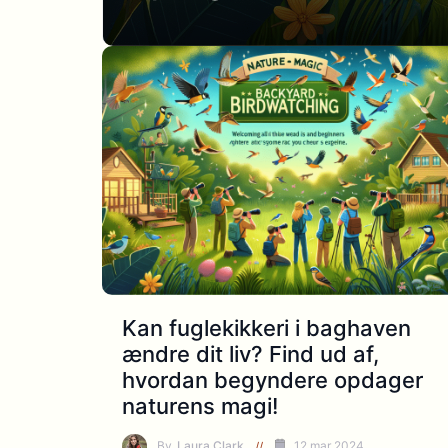
Kan fuglekikkeri i baghaven
ændre dit liv? Find ud af,
hvordan begyndere opdager
naturens magi!
By
Laura Clark
12 mar 2024