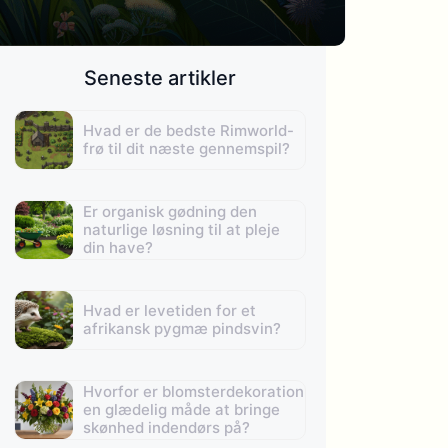
Seneste artikler
Hvad er de bedste Rimworld-
frø til dit næste gennemspil?
Er organisk gødning den
naturlige løsning til at pleje
din have?
Hvad er levetiden for et
afrikansk pygmæ pindsvin?
Hvorfor er blomsterdekoration
en glædelig måde at bringe
skønhed indendørs på?