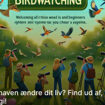
ghaven ændre dit liv? Find ud a
i!