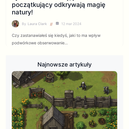
początkujący odkrywają magię
natury!
By
Laura Clark
12 mar 2024
Czy zastanawiałeś się kiedyś, jaki to ma wpływ
podwórkowe obserwowanie…
Najnowsze artykuły