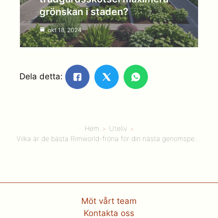
grönskan i staden?
okt 18, 2024
Dela detta:
Hem
Uteliv
Vilka är de bästa Rimworld-fröna för din nästa genomspelning?
Möt vårt team
Kontakta oss