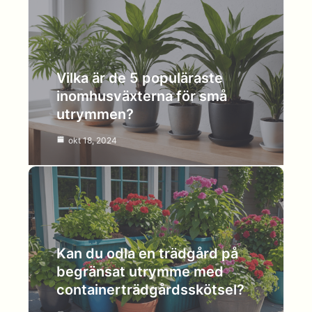
Vilka är de 5 populäraste
inomhusväxterna för små
utrymmen?
okt 18, 2024
Kan du odla en trädgård på
begränsat utrymme med
containerträdgårdsskötsel?