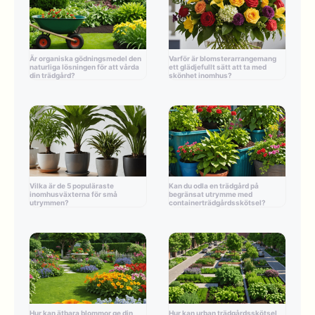
Är organiska gödningsmedel den
Varför är blomsterarrangemang
naturliga lösningen för att vårda
ett glädjefullt sätt att ta med
din trädgård?
skönhet inomhus?
Vilka är de 5 populäraste
Kan du odla en trädgård på
inomhusväxterna för små
begränsat utrymme med
utrymmen?
containerträdgårdsskötsel?
Hur kan ätbara blommor ge din
Hur kan urban trädgårdsskötsel