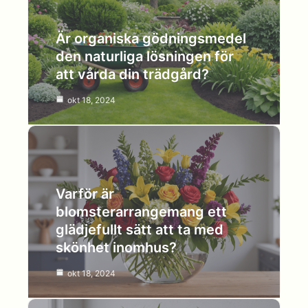
Är organiska gödningsmedel
den naturliga lösningen för
att vårda din trädgård?
okt 18, 2024
Varför är
blomsterarrangemang ett
glädjefullt sätt att ta med
skönhet inomhus?
okt 18, 2024