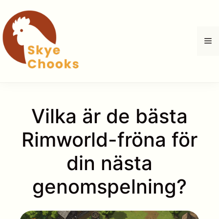
Hoppa
till
innehåll
M
Vilka är de bästa
Rimworld-fröna för
din nästa
genomspelning?