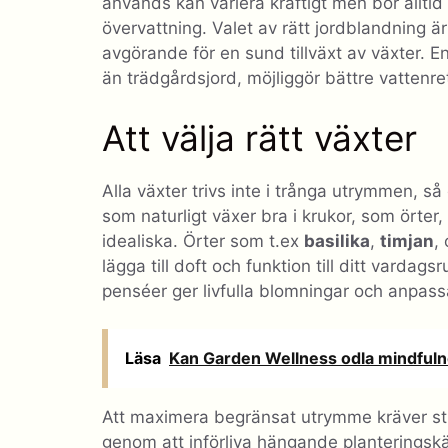
används kan variera kraftigt men bör alltid h
övervattning. Valet av rätt jordblandning ä
avgörande för en sund tillväxt av växter. En
än trädgårdsjord, möjliggör bättre vattenret
Att välja rätt växter
Alla växter trivs inte i trånga utrymmen, så 
som naturligt växer bra i krukor, som örte
idealiska. Örter som t.ex
basilika
,
timjan
,
lägga till doft och funktion till ditt vardag
penséer ger livfulla blomningar och anpassar 
Läsa
Kan Garden Wellness odla mindful
Att maximera begränsat utrymme kräver str
genom att införliva hängande planteringskär