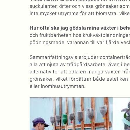
suckulenter, örter och vissa grönsaker som
inte mycket utrymme för att blomstra, vilk
Hur ofta ska jag gödsla mina växter i beh
och fruktbarheten hos krukväxtblandningen
gödningsmedel varannan till var fjärde vec
Sammanfattningsvis erbjuder containerträdgå
alla att njuta av trädgårdsarbete, även i 
alternativ för att odla en mängd växter, frå
grönsaker, vilket förbättrar både estetike
eller inomhusutrymmen.