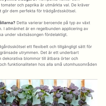
 tomater och paprika är utmärkta val. De kräver
et gör dem perfekta för trädgårdsskötsel.
ållarna?
Detta varierar beroende på typ av växt
. I allmänhet är en regelbunden applicering av
ka under växtsäsongen fördelaktigt.
rdsskötsel ett flexibelt och tillgängligt sätt för
begränsade utrymmen. Det är ett underbart
n dekorativa blommor till ätbara örter och
n och funktionaliteten hos alla små utomhusområden