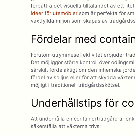
förbättra det visuella tilltalandet av ett l
idéer för utemöbler
som är perfekta för sm
växtfyllda miljön som skapas av trädgårdss
Fördelar med contai
Förutom utrymmeseffektivitet erbjuder träd
Det möjliggör större kontroll över odlingsmil
särskilt fördelaktigt om den inhemska jorden
fördel av solljus eller för att skydda växter 
möjligt i traditionell trädgårdsskötsel.
Underhållstips för c
Att underhålla en containerträdgård är en
säkerställa att växterna trivs: