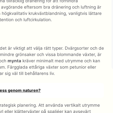
a tillräcklig dränering för att förhindra
r avgörande eftersom bra dränering och luftning är
 högkvalitativ krukväxtblandning, vanligtvis lättare
ention och luftcirkulation.
det är viktigt att välja rätt typer. Dvärgsorter och de
r, mindre grönsaker och vissa blommande växter, är
 och
mynta
kräver minimalt med utrymme och kan
srum. Färgglada ettåriga växter som petunior eller
sig väl till behållarens liv.
ness genom naturen?
ategisk planering. Att använda vertikalt utrymme
l eller klätterväxter på spaljéer kan avsevärt