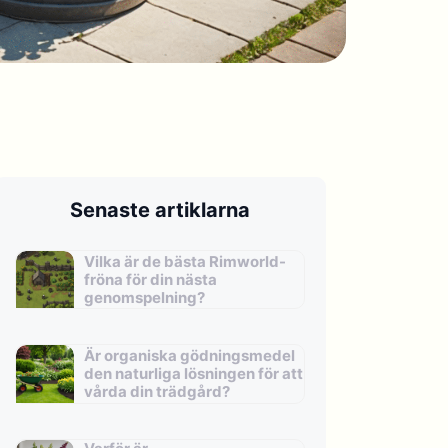
Senaste artiklarna
Vilka är de bästa Rimworld-
fröna för din nästa
genomspelning?
Är organiska gödningsmedel
den naturliga lösningen för att
vårda din trädgård?