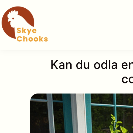
Hoppa
till
innehåll
Kan du odla e
c