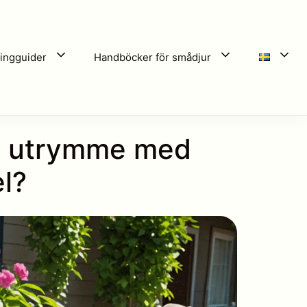
ingguider
Handböcker för smådjur
at utrymme med
l?