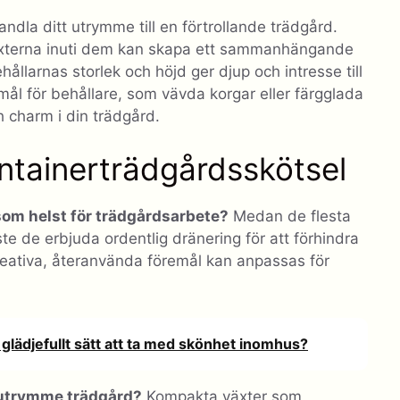
andla ditt utrymme till en förtrollande trädgård.
äxterna inuti dem kan skapa ett sammanhängande
ållarnas storlek och höjd ger djup och intresse till
mål för behållare, som vävda korgar eller färgglada
h charm i din trädgård.
ntainerträdgårdsskötsel
som helst för trädgårdsarbete?
Medan de flesta
e de erbjuda ordentlig dränering för att förhindra
ll kreativa, återanvända föremål kan anpassas för
glädjefullt sätt att ta med skönhet inomhus?
n utrymme trädgård?
Kompakta växter som