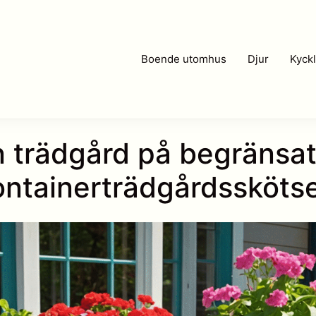
Boende utomhus
Djur
Kyckl
n trädgård på begräns
ontainerträdgårdsskötse