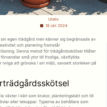
Uteliv
18 okt 2024
 sin egen trädgård men känner sig begränsade av
ativitet och planering framstår
ösning. Denna metod för trädgårdsskötsel tillåter
 förvandlar små ytor till frodiga, växtfyllda
ivriga att grönska i sin miljö, oavsett storleken på
rträdgårdsskötsel
 växter i kärl som krukor, planteringskärl och till
vlar eller tekoppar. Typerna av behållare som