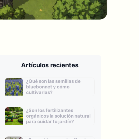
Artículos recientes
¿Qué son las semillas de
bluebonnet y cómo
cultivarlas?
¿Son los fertilizantes
orgánicos la solución natural
para cuidar tu jardín?