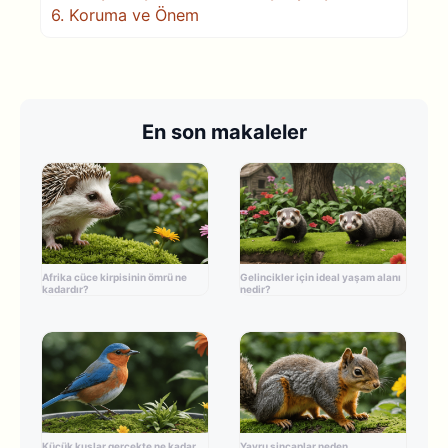
6.
Koruma ve Önem
En son makaleler
Afrika cüce kirpisinin ömrü ne
Gelincikler için ideal yaşam alanı
kadardır?
nedir?
Küçük kuşlar gerçekte ne kadar
Yavru sincaplar neden