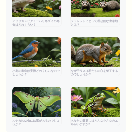
アフリカンピグミーハリネズミの寿
フェレットにとって理想的な生息地
命はどれくらい？
とは？
小鳥の寿命は実際どのくらいなので
なぜ子リスは私たちの心を魅了する
しょうか？
のでしょうか？
ルナガの幼虫には毒があるのでしょ
あなたの裏庭にはどんな小さなカエ
うか？
ルがいますか?