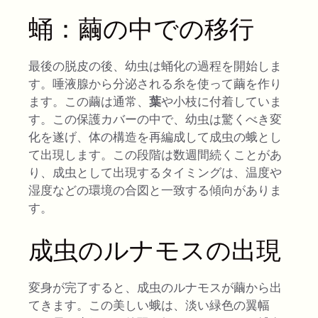
蛹：繭の中での移行
最後の脱皮の後、幼虫は蛹化の過程を開始しま
す。唾液腺から分泌される糸を使って繭を作り
ます。この繭は通常、
葉
や小枝に付着していま
す。この保護カバーの中で、幼虫は驚くべき変
化を遂げ、体の構造を再編成して成虫の蛾とし
て出現します。この段階は数週間続くことがあ
り、成虫として出現するタイミングは、温度や
湿度などの環境の合図と一致する傾向がありま
す。
成虫のルナモスの出現
変身が完了すると、成虫のルナモスが繭から出
てきます。この美しい蛾は、淡い緑色の翼幅