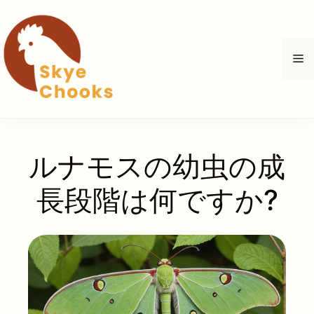
コ
ン
テ
メ
ン
ツ
へ
ニ
ス
キ
ュ
ッ
ルナモスの幼虫の成
プ
ー
長段階は何ですか?