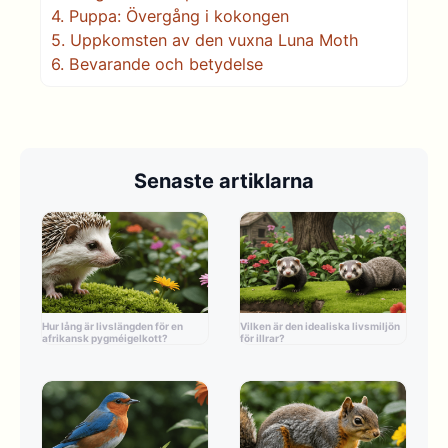
4.
Puppa: Övergång i kokongen
5.
Uppkomsten av den vuxna Luna Moth
6.
Bevarande och betydelse
Senaste artiklarna
Hur lång är livslängden för en
Vilken är den idealiska livsmiljön
afrikansk pygméigelkott?
för illrar?