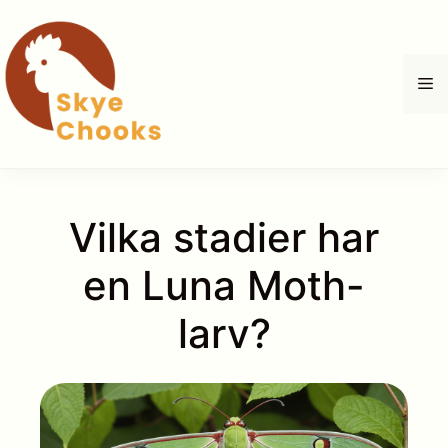
Hoppa
till
innehåll
M
Vilka stadier har
en Luna Moth-
larv?