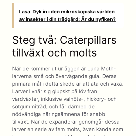
Läsa
Dyk in i den mikroskopiska världen
av insekter i din trädgård: Är du nyfiken?
Steg två: Caterpillars
tillväxt och molts
När de kommer ut ur äggen är Luna Moth-
larverna små och övervägande gula. Deras
primära mål i detta skede är att äta och växa.
Larver livnär sig glupskt på löv från
värdväxter, inklusive valnöts-, hickory- och
sötgummiträd, och får därmed de
nödvändiga näringsämnena för snabb
tillväxt. När de expanderar genomgår dessa
larver en serie av fem molts, även kända som