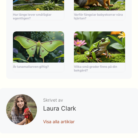
Hur länge lever småfåglar
Varför fängslar babyekorrar våra
egentligen?
hjärtan?
Är lunamallarven giftig?
Vilka små grodor finns på din
bakgård?
Skrivet av
Laura Clark
Visa alla artiklar