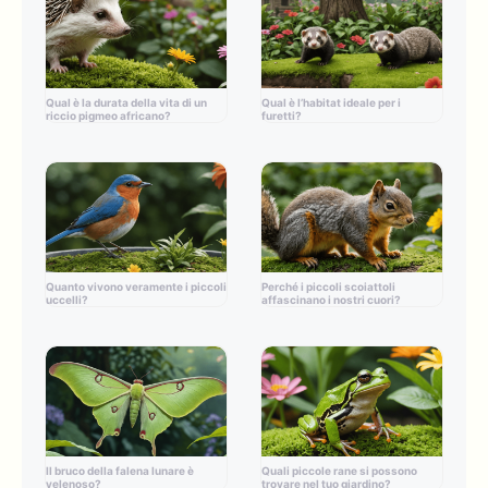
Qual è la durata della vita di un
Qual è l’habitat ideale per i
riccio pigmeo africano?
furetti?
Quanto vivono veramente i piccoli
Perché i piccoli scoiattoli
uccelli?
affascinano i nostri cuori?
Il bruco della falena lunare è
Quali piccole rane si possono
velenoso?
trovare nel tuo giardino?