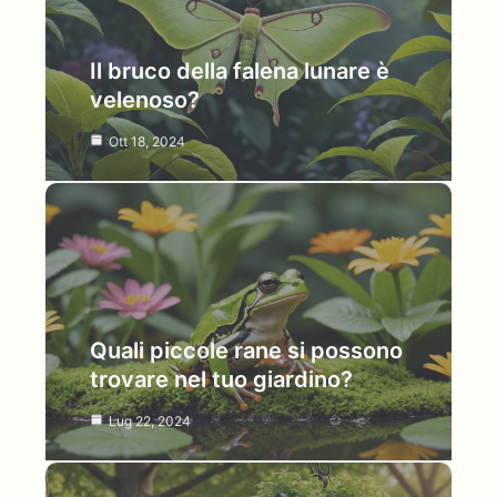
Il bruco della falena lunare è
velenoso?
Ott 18, 2024
Quali piccole rane si possono
trovare nel tuo giardino?
Lug 22, 2024