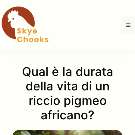
Vai
al
contenuto
M
Qual è la durata
della vita di un
riccio pigmeo
africano?