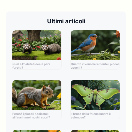
Ultimi articoli
Qual è l’habitat ideale per i
Quanto vivono veramente i piccoli
furetti?
uccelli?
Perché i piccoli scoiattoli
Il bruco della falena lunare è
affascinano i nostri cuori?
velenoso?