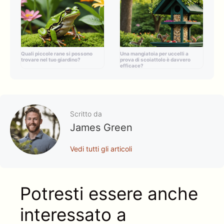
Quali piccole rane si possono
Una mangiatoia per uccelli a
trovare nel tuo giardino?
prova di scoiattolo è davvero
efficace?
Scritto da
James Green
Vedi tutti gli articoli
Potresti essere anche
interessato a