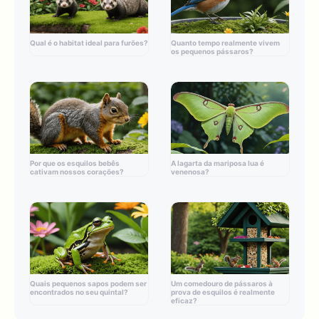
Qual é o habitat ideal para furões?
Quanto tempo realmente vivem
os pequenos pássaros?
Por que os esquilos bebês
A lagarta da mariposa lua é
cativam nossos corações?
venenosa?
Quais pequenos sapos podem ser
Um comedouro de pássaros à
encontrados no seu quintal?
prova de esquilos é realmente
eficaz?