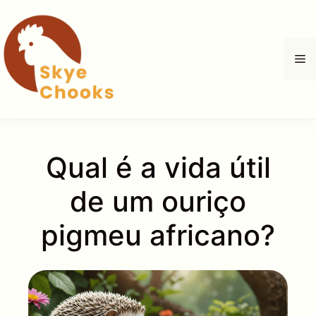
Pular
para
o
M
conteúdo
Qual é a vida útil
de um ouriço
pigmeu africano?