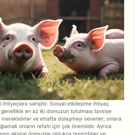
l ihtiyaçlara sahiptir. Sosyal etkileşime ihtiyaç
n genellikle en az iki domuzun tutulması tavsiye
meraklıdırlar ve etrafta dolaşmayı severler; onlara
ağlamak onların refahı için çok önemlidir. Ayrıca
anışın aksine domuzlar oldukça temizdirler ve