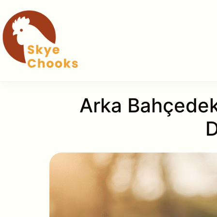
İçeriğe
atla
Arka Bahçedeki
D