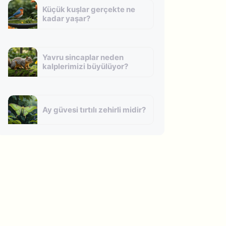
Küçük kuşlar gerçekte ne
kadar yaşar?
Yavru sincaplar neden
kalplerimizi büyülüyor?
Ay güvesi tırtılı zehirli midir?