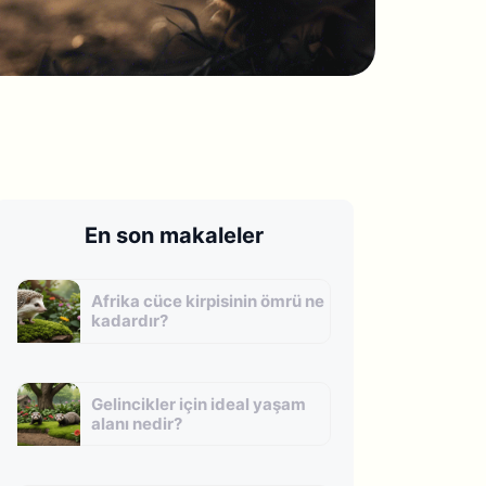
En son makaleler
Afrika cüce kirpisinin ömrü ne
kadardır?
Gelincikler için ideal yaşam
alanı nedir?