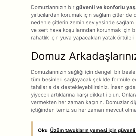
Domuzlarınızın bir
güvenli ve konforlu ya
yırtıcılardan korumak için sağlam çitler de d
nedenle çitlerin zemin seviyesinde sağla
ve sert hava koşullarından korunmak için bir
rahatlık için yuva yapacakları yatak örtüler
Domuz Arkadaşlarını
Domuzlarınızın sağlığı için dengeli bir bes
tüm besinleri sağlayacak şekilde formüle ed
tahıllarla da destekleyebilirsiniz. İnsan gı
yiyecek artıklarına karşı dikkatli olun. Onla
vermekten her zaman kaçının. Domuzlar diğ
içtiğinden temiz su her zaman mevcut olmal
Oku
Üzüm tavukların yemesi için güvenli