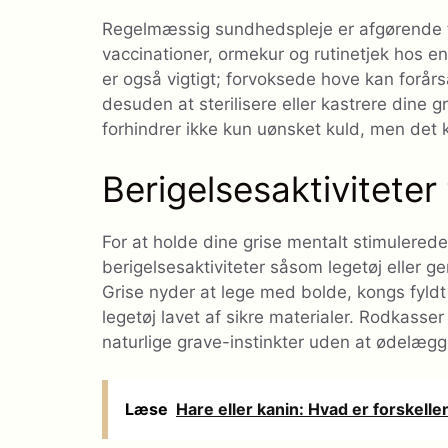
Regelmæssig sundhedspleje er afgørende fo
vaccinationer, ormekur og rutinetjek hos en
er også vigtigt; forvoksede hove kan forå
desuden at sterilisere eller kastrere dine 
forhindrer ikke kun uønsket kuld, men det
Berigelsesaktiviteter
For at holde dine grise mentalt stimulerede 
berigelsesaktiviteter såsom legetøj eller 
Grise nyder at lege med bolde, kongs fyld
legetøj lavet af sikre materialer. Rodkasser 
naturlige grave-instinkter uden at ødelægg
Læse
Hare eller kanin: Hvad er forskelle