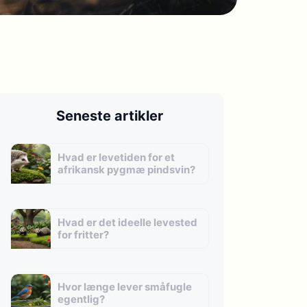
Seneste artikler
Hvad er levetiden for et
afrikansk pygmæ pindsvin?
Hvad er det ideelle levested
for fritter?
Hvor længe lever småfugle
egentlig?