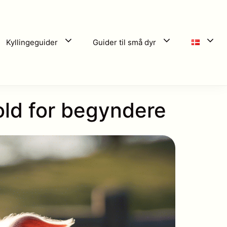
Kyllingeguider
Guider til små dyr
old for begyndere