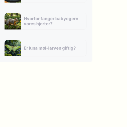
Hvorfor fanger babyegern
vores hjerter?
Er luna møl-larven giftig?