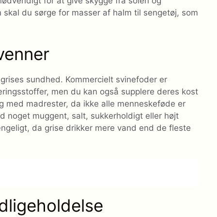
 nødvendigt for at give skygge fra solen og
n skal du sørge for masser af halm til sengetøj, som
evenner
 grises sundhed. Kommercielt svinefoder er
næringsstoffer, men du kan også supplere deres kost
tig med madrester, da ikke alle menneskeføde er
d noget muggent, salt, sukkerholdigt eller højt
ngeligt, da grise drikker mere vand end de fleste
dligeholdelse