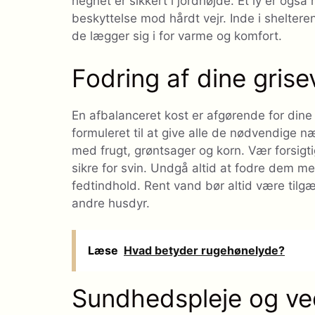
hegnet er sikkert i jordhøjde. Et ly er også
beskyttelse mod hårdt vejr. Inde i sheltere
de lægger sig i for varme og komfort.
Fodring af dine gris
En afbalanceret kost er afgørende for dine
formuleret til at give alle de nødvendige 
med frugt, grøntsager og korn. Vær forsig
sikre for svin. Undgå altid at fodre dem me
fedtindhold. Rent vand bør altid være tilgæ
andre husdyr.
Læse
Hvad betyder rugehønelyde?
Sundhedspleje og ve