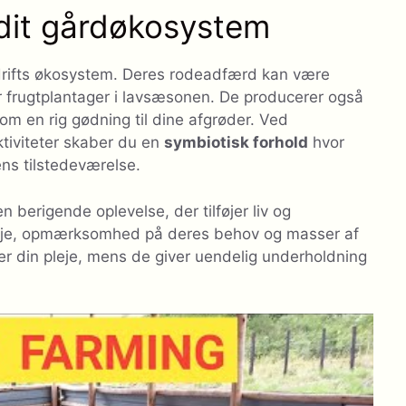
i dit gårdøkosystem
edrifts økosystem. Deres rodeadfærd kan være
er frugtplantager i lavsæsonen. De producerer også
m en rig gødning til dine afgrøder. Ved
ktiviteter skaber du en
symbiotisk forhold
hvor
ns tilstedeværelse.
 berigende oplevelse, der tilføjer liv og
pleje, opmærksomhed på deres behov og masser af
der din pleje, mens de giver uendelig underholdning