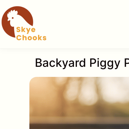
Hop
til
indhold
Backyard Piggy P