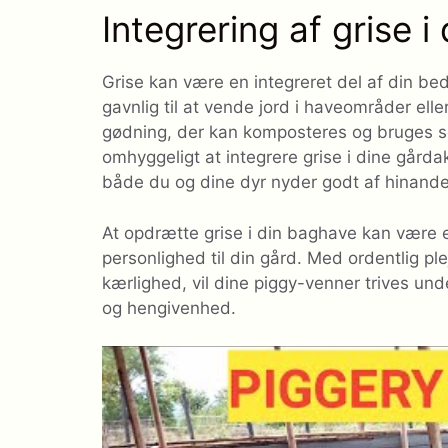
Integrering af grise 
Grise kan være en integreret del af din b
gavnlig til at vende jord i haveområder ell
gødning, der kan komposteres og bruges so
omhyggeligt at integrere grise i dine gårda
både du og dine dyr nyder godt af hinande
At opdrætte grise i din baghave kan være en
personlighed til din gård. Med ordentlig 
kærlighed, vil dine piggy-venner trives un
og hengivenhed.