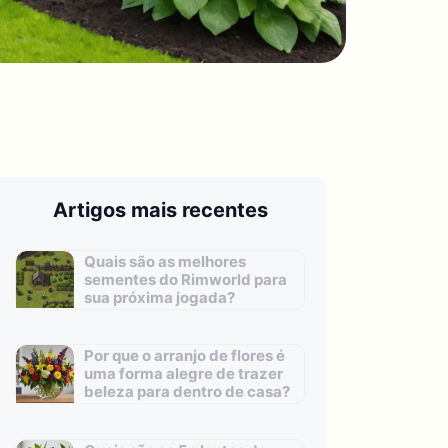
Artigos mais recentes
Quais são as melhores
sementes do Rimworld para
sua próxima jogada?
Por que o arranjo de flores é
uma forma alegre de trazer
beleza para dentro de casa?