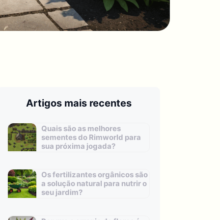
Artigos mais recentes
Quais são as melhores
sementes do Rimworld para
sua próxima jogada?
Os fertilizantes orgânicos são
a solução natural para nutrir o
seu jardim?