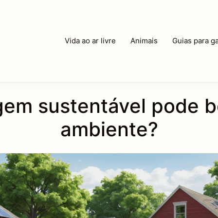
Vida ao ar livre
Animais
Guias para ga
gem sustentável pode be
ambiente?