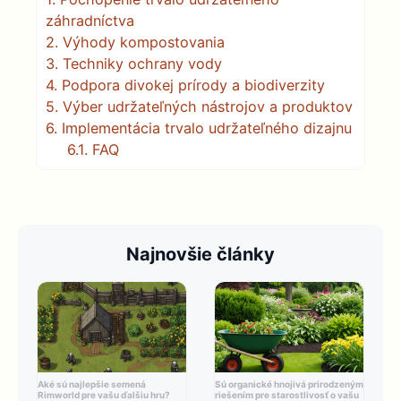
záhradníctva
2.
Výhody kompostovania
3.
Techniky ochrany vody
4.
Podpora divokej prírody a biodiverzity
5.
Výber udržateľných nástrojov a produktov
6.
Implementácia trvalo udržateľného dizajnu
6.1.
FAQ
Najnovšie články
Aké sú najlepšie semená
Sú organické hnojivá prirodzeným
Rimworld pre vašu ďalšiu hru?
riešením pre starostlivosť o vašu