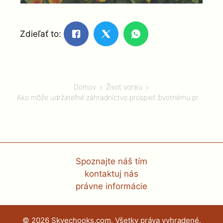
Zdieľať to:
Domov
Život vonku
Ako môže udržateľné záhradníctvo prospieť životnému prostrediu?
Spoznajte náš tím
kontaktuj nás
právne informácie
© 2026 Skyechooks.com. Všetky práva vyhradené.