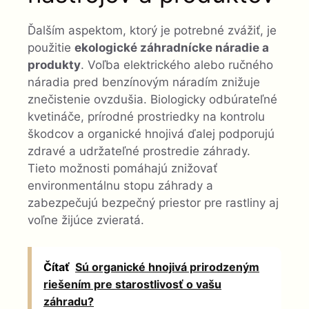
Ďalším aspektom, ktorý je potrebné zvážiť, je
použitie
ekologické záhradnícke náradie a
produkty
. Voľba elektrického alebo ručného
náradia pred benzínovým náradím znižuje
znečistenie ovzdušia. Biologicky odbúrateľné
kvetináče, prírodné prostriedky na kontrolu
škodcov a organické hnojivá ďalej podporujú
zdravé a udržateľné prostredie záhrady.
Tieto možnosti pomáhajú znižovať
environmentálnu stopu záhrady a
zabezpečujú bezpečný priestor pre rastliny aj
voľne žijúce zvieratá.
Čítať
Sú organické hnojivá prirodzeným
riešením pre starostlivosť o vašu
záhradu?