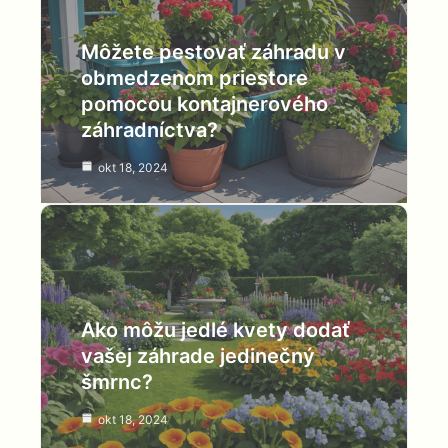
Môžete pestovať záhradu v
obmedzenom priestore
pomocou kontajnerového
záhradníctva?
okt 18, 2024
Ako môžu jedlé kvety dodať
vašej záhrade jedinečný
šmrnc?
okt 18, 2024