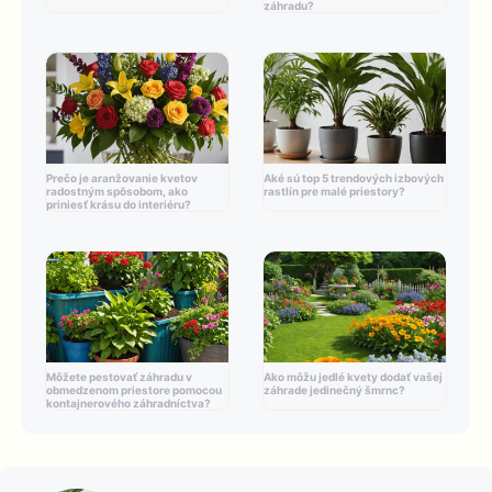
záhradu?
Prečo je aranžovanie kvetov
Aké sú top 5 trendových izbových
radostným spôsobom, ako
rastlín pre malé priestory?
priniesť krásu do interiéru?
Môžete pestovať záhradu v
Ako môžu jedlé kvety dodať vašej
obmedzenom priestore pomocou
záhrade jedinečný šmrnc?
kontajnerového záhradníctva?