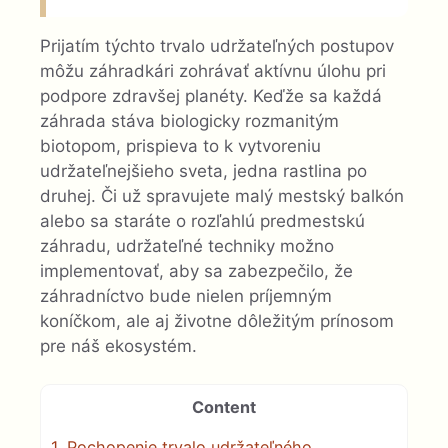
Prijatím týchto trvalo udržateľných postupov
môžu záhradkári zohrávať aktívnu úlohu pri
podpore zdravšej planéty. Keďže sa každá
záhrada stáva biologicky rozmanitým
biotopom, prispieva to k vytvoreniu
udržateľnejšieho sveta, jedna rastlina po
druhej. Či už spravujete malý mestský balkón
alebo sa staráte o rozľahlú predmestskú
záhradu, udržateľné techniky možno
implementovať, aby sa zabezpečilo, že
záhradníctvo bude nielen príjemným
koníčkom, ale aj životne dôležitým prínosom
pre náš ekosystém.
Content
1.
Pochopenie trvalo udržateľného