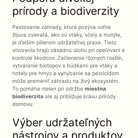
prírody a biodiverzity
Pestovanie záhrady, ktorá pozýva voľne
žijúce zvieratá, ako sú vtáky, včely a motýle,
je ďalším pilierom udržateľnej praxe. Tieto
stvorenia hrajú zásadnú úlohu pri opeľovaní a
kontrole škodcov. Začlenenie rôznych rastlín,
vytváranie biotopov s búdkami pre vtáky a
hotely pre hmyz a vyhýbanie sa pesticídom
môže premeniť záhradu na živý ekosystém.
To pomáha nielen pri údržbe
miestna
biodiverzita
ale aj približuje krásu prírody
domovu.
Výber udržateľných
nástrojov a produktov