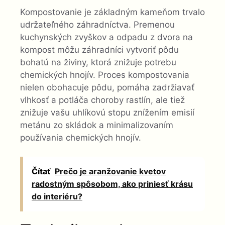
Kompostovanie je základným kameňom trvalo
udržateľného záhradníctva. Premenou
kuchynských zvyškov a odpadu z dvora na
kompost môžu záhradníci vytvoriť pôdu
bohatú na živiny, ktorá znižuje potrebu
chemických hnojív. Proces kompostovania
nielen obohacuje pôdu, pomáha zadržiavať
vlhkosť a potláča choroby rastlín, ale tiež
znižuje vašu uhlíkovú stopu znížením emisií
metánu zo skládok a minimalizovaním
používania chemických hnojív.
Čítať
Prečo je aranžovanie kvetov
radostným spôsobom, ako priniesť krásu
do interiéru?