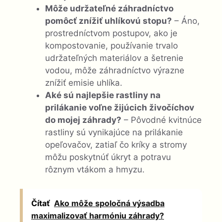
Môže udržateľné záhradníctvo
pomôcť znížiť uhlíkovú stopu?
– Áno,
prostredníctvom postupov, ako je
kompostovanie, používanie trvalo
udržateľných materiálov a šetrenie
vodou, môže záhradníctvo výrazne
znížiť emisie uhlíka.
Aké sú najlepšie rastliny na
prilákanie voľne žijúcich živočíchov
do mojej záhrady?
– Pôvodné kvitnúce
rastliny sú vynikajúce na prilákanie
opeľovačov, zatiaľ čo kríky a stromy
môžu poskytnúť úkryt a potravu
rôznym vtákom a hmyzu.
Čítať
Ako môže spoločná výsadba
maximalizovať harmóniu záhrady?