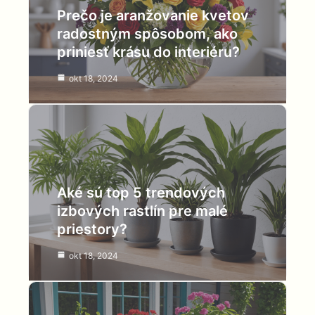
Prečo je aranžovanie kvetov
radostným spôsobom, ako
priniesť krásu do interiéru?
okt 18, 2024
Aké sú top 5 trendových
izbových rastlín pre malé
priestory?
okt 18, 2024