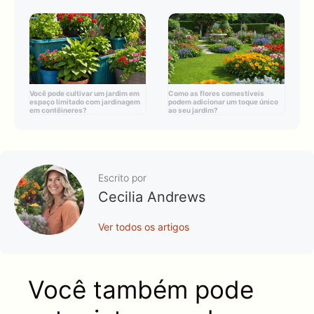
Você pode cultivar um jardim em
Como as flores comestíveis
espaço limitado com jardinagem
podem adicionar um toque único
em contêineres?
ao seu jardim?
Escrito por
Cecilia Andrews
Ver todos os artigos
Você também pode