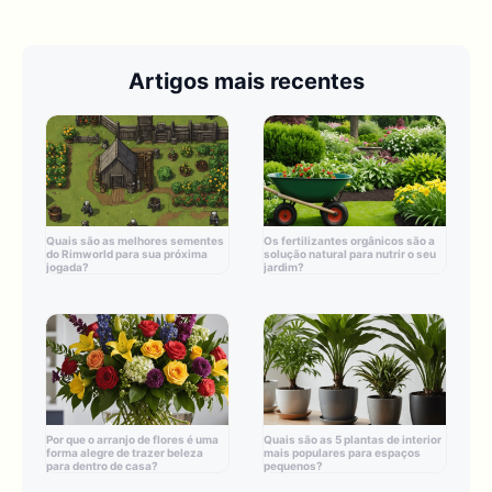
Artigos mais recentes
Quais são as melhores sementes
Os fertilizantes orgânicos são a
do Rimworld para sua próxima
solução natural para nutrir o seu
jogada?
jardim?
Por que o arranjo de flores é uma
Quais são as 5 plantas de interior
forma alegre de trazer beleza
mais populares para espaços
para dentro de casa?
pequenos?