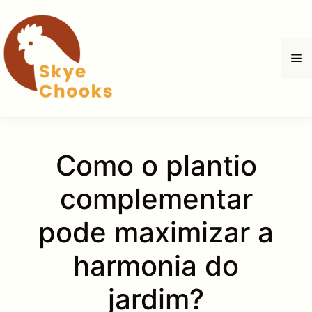
Pular
para
o
M
conteúdo
Como o plantio
complementar
pode maximizar a
harmonia do
jardim?