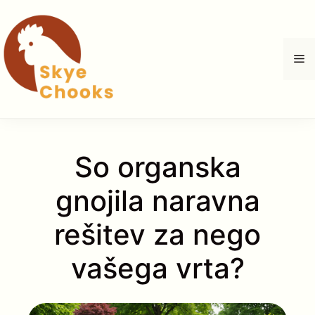
Skip
to
content
M
So organska
gnojila naravna
rešitev za nego
vašega vrta?