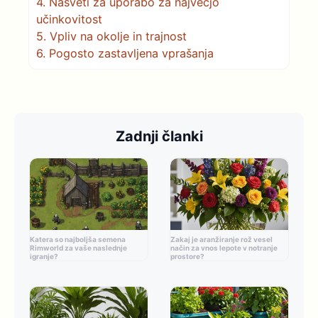
4.
Nasveti za uporabo za največjo
učinkovitost
5.
Vpliv na okolje in trajnost
6.
Pogosto zastavljena vprašanja
Zadnji članki
Katera so najboljša semena
Zakaj je aranžiranje rož vesel
Rimworld za vaše naslednje
način za vnos lepote v notranje
igranje?
prostore?