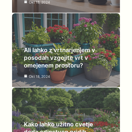
Okt 18, 2024
Ali lahko z vrtnarjenjem v
posodah vzgojite vrt v
omejenem prostoru?
Okt 18, 2024
Kako lahko užitno cvetje