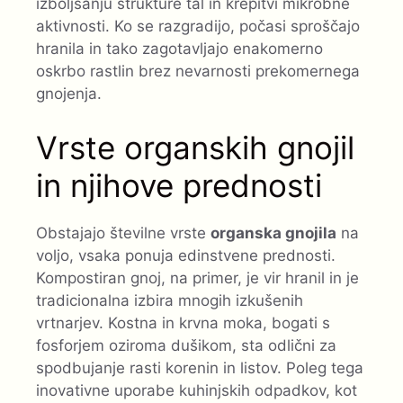
izboljšanju strukture tal in krepitvi mikrobne
aktivnosti. Ko se razgradijo, počasi sproščajo
hranila in tako zagotavljajo enakomerno
oskrbo rastlin brez nevarnosti prekomernega
gnojenja.
Vrste organskih gnojil
in njihove prednosti
Obstajajo številne vrste
organska gnojila
na
voljo, vsaka ponuja edinstvene prednosti.
Kompostiran gnoj, na primer, je vir hranil in je
tradicionalna izbira mnogih izkušenih
vrtnarjev. Kostna in krvna moka, bogati s
fosforjem oziroma dušikom, sta odlični za
spodbujanje rasti korenin in listov. Poleg tega
inovativne uporabe kuhinjskih odpadkov, kot