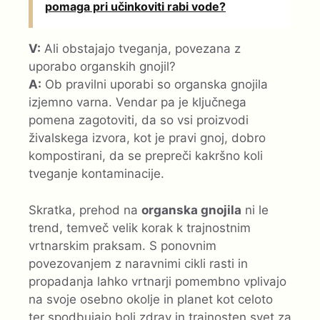
pomaga pri učinkoviti rabi vode?
V:
Ali obstajajo tveganja, povezana z
uporabo organskih gnojil?
A:
Ob pravilni uporabi so organska gnojila
izjemno varna. Vendar pa je ključnega
pomena zagotoviti, da so vsi proizvodi
živalskega izvora, kot je pravi gnoj, dobro
kompostirani, da se prepreči kakršno koli
tveganje kontaminacije.
Skratka, prehod na
organska gnojila
ni le
trend, temveč velik korak k trajnostnim
vrtnarskim praksam. S ponovnim
povezovanjem z naravnimi cikli rasti in
propadanja lahko vrtnarji pomembno vplivajo
na svoje osebno okolje in planet kot celoto
ter spodbujajo bolj zdrav in trajnosten svet za