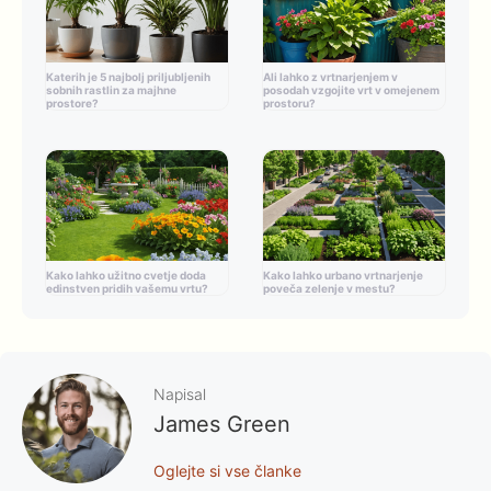
Katerih je 5 najbolj priljubljenih
Ali lahko z vrtnarjenjem v
sobnih rastlin za majhne
posodah vzgojite vrt v omejenem
prostore?
prostoru?
Kako lahko užitno cvetje doda
Kako lahko urbano vrtnarjenje
edinstven pridih vašemu vrtu?
poveča zelenje v mestu?
Napisal
James Green
Oglejte si vse članke