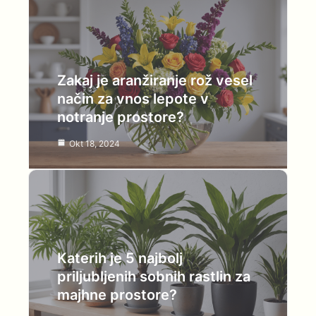
Zakaj je aranžiranje rož vesel
način za vnos lepote v
notranje prostore?
Okt 18, 2024
Katerih je 5 najbolj
priljubljenih sobnih rastlin za
majhne prostore?