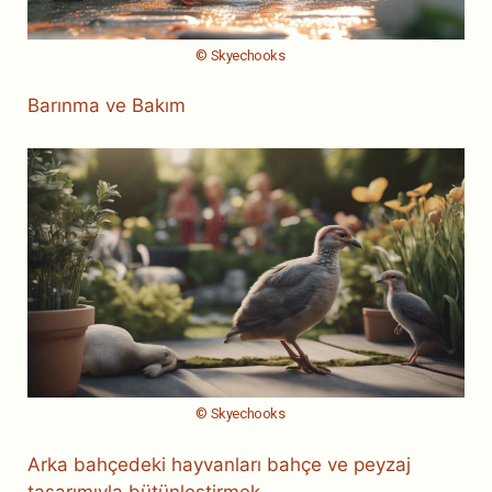
© Skyechooks
Barınma ve Bakım
© Skyechooks
Arka bahçedeki hayvanları bahçe ve peyzaj
tasarımıyla bütünleştirmek