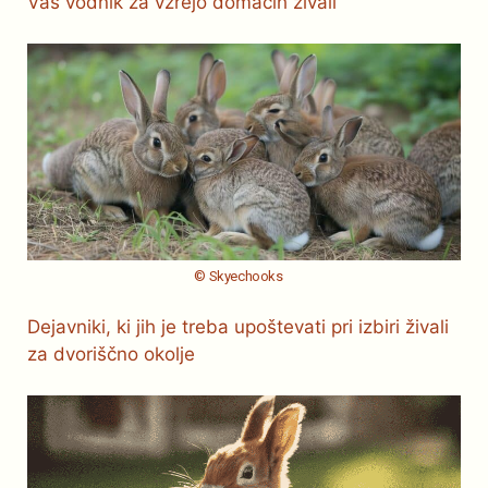
Vaš vodnik za vzrejo domačih živali
© Skyechooks
Dejavniki, ki jih je treba upoštevati pri izbiri živali
za dvoriščno okolje