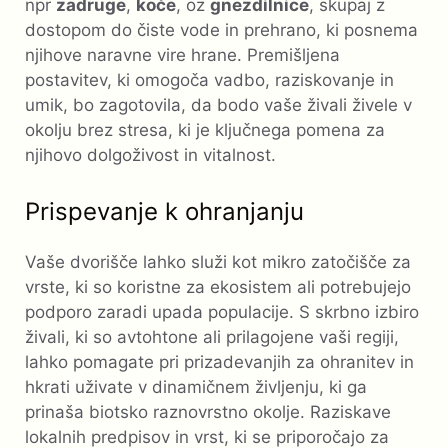
npr
zadruge
,
koče
, oz
gnezdilnice
, skupaj z
dostopom do čiste vode in prehrano, ki posnema
njihove naravne vire hrane. Premišljena
postavitev, ki omogoča vadbo, raziskovanje in
umik, bo zagotovila, da bodo vaše živali živele v
okolju brez stresa, ki je ključnega pomena za
njihovo dolgoživost in vitalnost.
Prispevanje k ohranjanju
Vaše dvorišče lahko služi kot mikro zatočišče za
vrste, ki so koristne za ekosistem ali potrebujejo
podporo zaradi upada populacije. S skrbno izbiro
živali, ki so avtohtone ali prilagojene vaši regiji,
lahko pomagate pri prizadevanjih za ohranitev in
hkrati uživate v dinamičnem življenju, ki ga
prinaša biotsko raznovrstno okolje. Raziskave
lokalnih predpisov in vrst, ki se priporočajo za