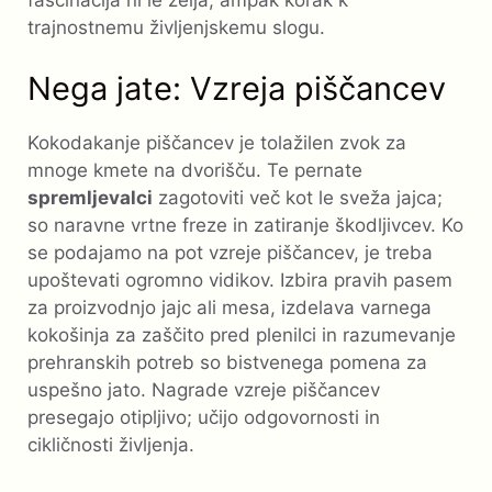
fascinacija ni le želja, ampak korak k
trajnostnemu življenjskemu slogu.
Nega jate: Vzreja piščancev
Kokodakanje piščancev je tolažilen zvok za
mnoge kmete na dvorišču. Te pernate
spremljevalci
zagotoviti več kot le sveža jajca;
so naravne vrtne freze in zatiranje škodljivcev. Ko
se podajamo na pot vzreje piščancev, je treba
upoštevati ogromno vidikov. Izbira pravih pasem
za proizvodnjo jajc ali mesa, izdelava varnega
kokošinja za zaščito pred plenilci in razumevanje
prehranskih potreb so bistvenega pomena za
uspešno jato. Nagrade vzreje piščancev
presegajo otipljivo; učijo odgovornosti in
cikličnosti življenja.