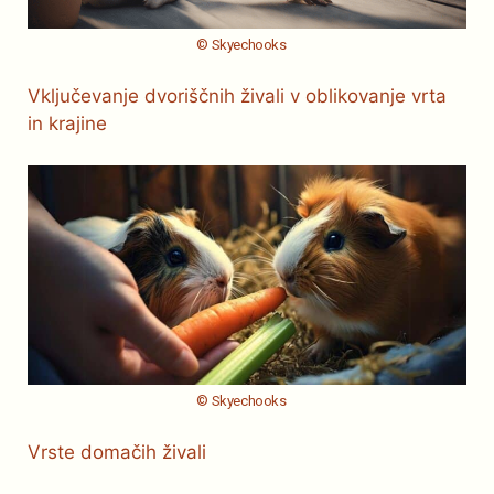
© Skyechooks
Vključevanje dvoriščnih živali v oblikovanje vrta
in krajine
© Skyechooks
Vrste domačih živali