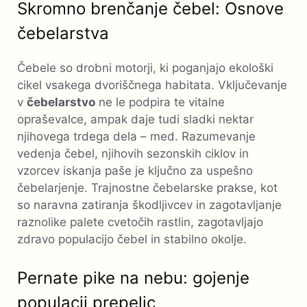
Skromno brenčanje čebel: Osnove
čebelarstva
Čebele so drobni motorji, ki poganjajo ekološki
cikel vsakega dvoriščnega habitata. Vključevanje
v
čebelarstvo
ne le podpira te vitalne
opraševalce, ampak daje tudi sladki nektar
njihovega trdega dela – med. Razumevanje
vedenja čebel, njihovih sezonskih ciklov in
vzorcev iskanja paše je ključno za uspešno
čebelarjenje. Trajnostne čebelarske prakse, kot
so naravna zatiranja škodljivcev in zagotavljanje
raznolike palete cvetočih rastlin, zagotavljajo
zdravo populacijo čebel in stabilno okolje.
Pernate pike na nebu: gojenje
populacij prepelic