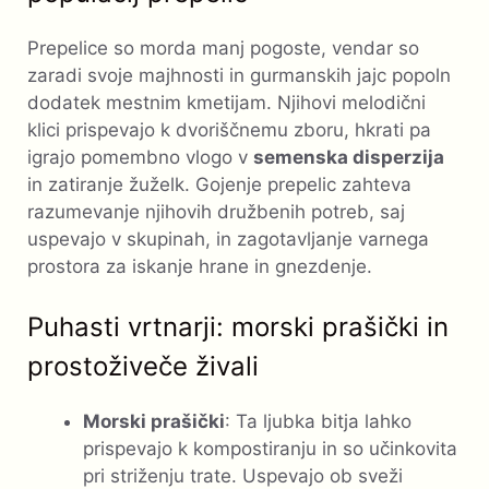
Prepelice so morda manj pogoste, vendar so
zaradi svoje majhnosti in gurmanskih jajc popoln
dodatek mestnim kmetijam. Njihovi melodični
klici prispevajo k dvoriščnemu zboru, hkrati pa
igrajo pomembno vlogo v
semenska disperzija
in zatiranje žuželk. Gojenje prepelic zahteva
razumevanje njihovih družbenih potreb, saj
uspevajo v skupinah, in zagotavljanje varnega
prostora za iskanje hrane in gnezdenje.
Puhasti vrtnarji: morski prašički in
prostoživeče živali
Morski prašički
: Ta ljubka bitja lahko
prispevajo k kompostiranju in so učinkovita
pri striženju trate. Uspevajo ob sveži