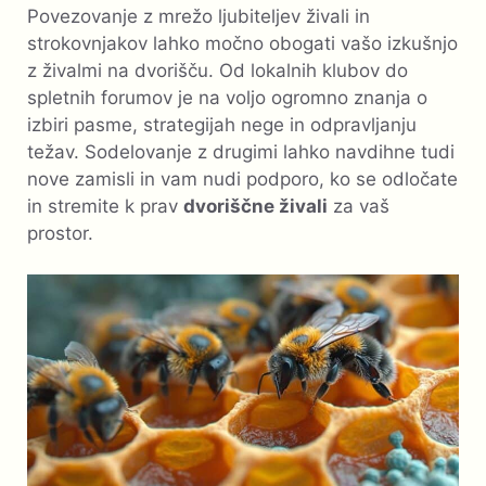
Povezovanje z mrežo ljubiteljev živali in
strokovnjakov lahko močno obogati vašo izkušnjo
z živalmi na dvorišču. Od lokalnih klubov do
spletnih forumov je na voljo ogromno znanja o
izbiri pasme, strategijah nege in odpravljanju
težav. Sodelovanje z drugimi lahko navdihne tudi
nove zamisli in vam nudi podporo, ko se odločate
in stremite k prav
dvoriščne živali
za vaš
prostor.