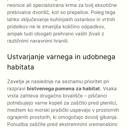
nesnice ali specializirana krma za bolj eksotične
prebivalce dvorišč, kot so prepelice. Poleg tega
lahko vključevanje kuhinjskih ostankov in vrtnih
pridelkov ne le zmanjša količino odpadkov,
ampak tudi obogati prehrano vaših živali z
različnimi naravnimi hranili.
Ustvarjanje varnega in udobnega
habitata
Zavetje je naslednje na seznamu prioritet pri
razpravi
bistvenega pomena za habitat
. Vsaka
vrsta zahteva drugačno bivališče – ​​piščanci
potrebujejo varne kopeli za zaščito pred plenilci,
medtem ko morski prašički uspevajo v prostornih
ograjenih prostorih, ki omogočajo dovolj gibanja.
Ponudba zaščite pred ekstremnimi vremenskimi