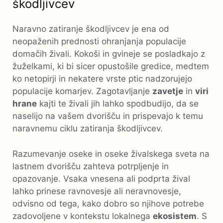
škodljivcev
Naravno zatiranje škodljivcev je ena od
neopaženih prednosti ohranjanja populacije
domačih živali. Kokoši in gvineje se posladkajo z
žuželkami, ki bi sicer opustošile gredice, medtem
ko netopirji in nekatere vrste ptic nadzorujejo
populacije komarjev. Zagotavljanje
zavetje
in
viri
hrane
kajti te živali jih lahko spodbudijo, da se
naselijo na vašem dvorišču in prispevajo k temu
naravnemu ciklu zatiranja škodljivcev.
Razumevanje oseke in oseke živalskega sveta na
lastnem dvorišču zahteva potrpljenje in
opazovanje. Vsaka vnesena ali podprta žival
lahko prinese ravnovesje ali neravnovesje,
odvisno od tega, kako dobro so njihove potrebe
zadovoljene v kontekstu lokalnega
ekosistem
. S