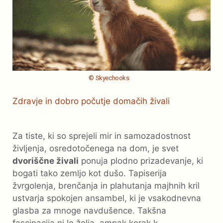
© Skyechooks
Zdravje in dobro počutje domačih živali
Za tiste, ki so sprejeli mir in samozadostnost
življenja, osredotočenega na dom, je svet
dvoriščne živali
ponuja plodno prizadevanje, ki
bogati tako zemljo kot dušo. Tapiserija
žvrgolenja, brenčanja in plahutanja majhnih kril
ustvarja spokojen ansambel, ki je vsakodnevna
glasba za mnoge navdušence. Takšna