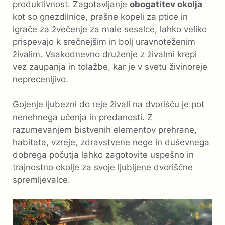
produktivnost. Zagotavljanje
obogatitev okolja
kot so gnezdilnice, prašne kopeli za ptice in
igrače za žvečenje za male sesalce, lahko veliko
prispevajo k srečnejšim in bolj uravnoteženim
živalim. Vsakodnevno druženje z živalmi krepi
vez zaupanja in tolažbe, kar je v svetu živinoreje
neprecenljivo.
Gojenje ljubezni do reje živali na dvorišču je pot
nenehnega učenja in predanosti. Z
razumevanjem bistvenih elementov prehrane,
habitata, vzreje, zdravstvene nege in duševnega
dobrega počutja lahko zagotovite uspešno in
trajnostno okolje za svoje ljubljene dvoriščne
spremljevalce.