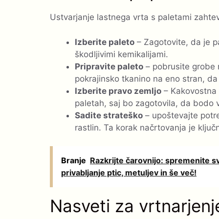
Ustvarjanje lastnega vrta s paletami zahte
Izberite paleto
– Zagotovite, da je p
škodljivimi kemikalijami.
Pripravite paleto
– pobrusite grobe 
pokrajinsko tkanino na eno stran, da 
Izberite pravo zemljo
– Kakovostna m
paletah, saj bo zagotovila, da bodo v
Sadite strateško
– upoštevajte potre
rastlin. Ta korak načrtovanja je klj
Branje
Razkrijte čarovnijo: spremenite svo
privabljanje ptic, metuljev in še več!
Nasveti za vrtnarjenj