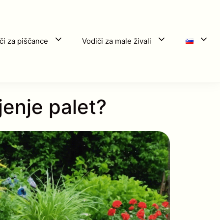
či za piščance
Vodiči za male živali
jenje palet?