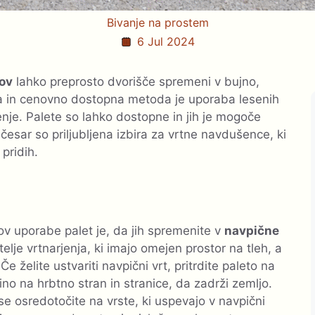
Bivanje na prostem
6 Jul 2024
tov
lahko preprosto dvorišče spremeni v bujno,
a in cenovno dostopna metoda je uporaba lesenih
jenje. Palete so lahko dostopne in jih je mogoče
 česar so priljubljena izbira za vrtne navdušence, ki
 pridih.
t
ov uporabe palet je, da jih spremenite v
navpične
telje vrtnarjenja, ki imajo omejen prostor na tleh, a
 Če želite ustvariti navpični vrt, pritrdite paleto na
ino na hrbtno stran in stranice, da zadrži zemljo.
se osredotočite na vrste, ki uspevajo v navpični