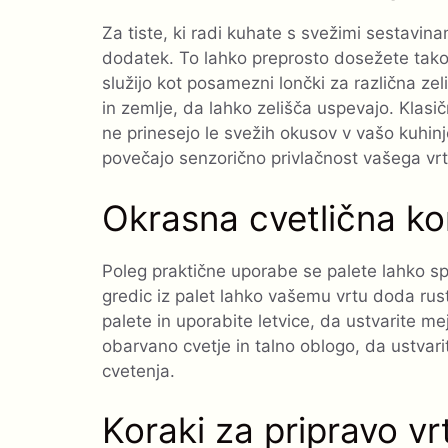
Za tiste, ki radi kuhate s svežimi sestavina
dodatek. To lahko preprosto dosežete tako,
služijo kot posamezni lončki za različna zel
in zemlje, da lahko zelišča uspevajo. Klasične
ne prinesejo le svežih okusov v vašo kuhinj
povečajo senzorično privlačnost vašega vrt
Okrasna cvetlična kor
Poleg praktične uporabe se palete lahko sp
gredic iz palet lahko vašemu vrtu doda rusti
palete in uporabite letvice, da ustvarite me
obarvano cvetje in talno oblogo, da ustvarit
cvetenja.
Koraki za pripravo vr