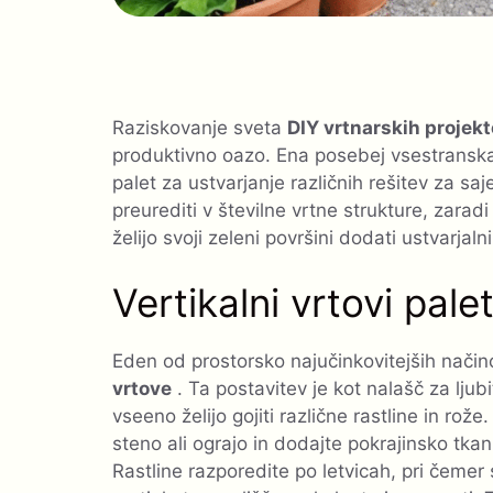
Raziskovanje sveta
DIY vrtnarskih projek
produktivno oazo. Ena posebej vsestransk
palet za ustvarjanje različnih rešitev za sa
preurediti v številne vrtne strukture, zaradi
želijo svoji zeleni površini dodati ustvarjalni
Vertikalni vrtovi pale
Eden od prostorsko najučinkovitejših način
vrtove
. Ta postavitev je kot nalašč za ljubi
vseeno želijo gojiti različne rastline in rože.
steno ali ograjo in dodajte pokrajinsko tkan
Rastline razporedite po letvicah, pri čemer 