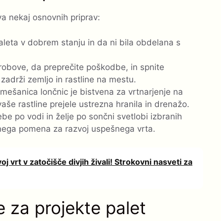
va nekaj osnovnih priprav:
aleta v dobrem stanju in da ni bila obdelana s
robove, da preprečite poškodbe, in spnite
zadrži zemljo in rastline na mestu.
ešanica lončnic je bistvena za vrtnarjenje na
aše rastline prejele ustrezna hranila in drenažo.
be po vodi in želje po sončni svetlobi izbranih
učnega pomena za razvoj uspešnega vrta.
j vrt v zatočišče divjih živali! Strokovni nasveti za
e za projekte palet