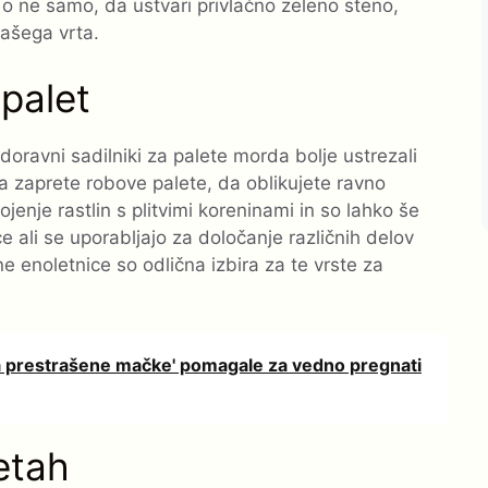
. To ne samo, da ustvari privlačno zeleno steno,
ašega vrta.
 palet
doravni sadilniki za palete morda bolje ustrezali
a zaprete robove palete, da oblikujete ravno
ojenje rastlin s plitvimi koreninami in so lahko še
 ali se uporabljajo za določanje različnih delov
ne enoletnice so odlična izbira za te vrste za
 za prestrašene mačke' pomagale za vedno pregnati
letah