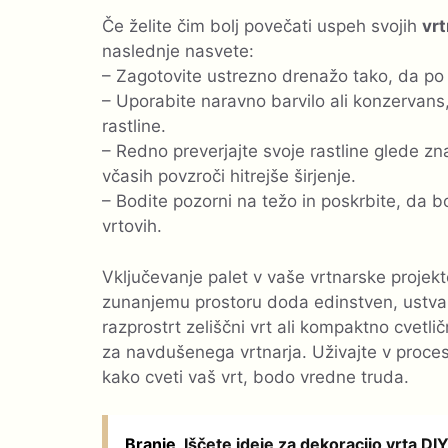
Če želite čim bolj povečati uspeh svojih
vrt
naslednje nasvete:
– Zagotovite ustrezno drenažo tako, da po p
– Uporabite naravno barvilo ali konzervans,
rastline.
– Redno preverjajte svoje rastline glede zna
včasih povzroči hitrejše širjenje.
– Bodite pozorni na težo in poskrbite, da bo
vrtovih.
Vključevanje palet v vaše vrtnarske projekt
zunanjemu prostoru doda edinstven, ustvarja
razprostrt zeliščni vrt ali kompaktno cvetl
za navdušenega vrtnarja. Uživajte v procesu
kako cveti vaš vrt, bodo vredne truda.
Branje
Iščete ideje za dekoracijo vrta DI