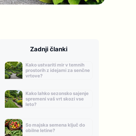
Zadnji članki
Kako ustvariti mir v temnih
prostorih z idejami za senčne
vrtove?
Kako lahko sezonsko sajenje
spremeni vaš vrt skozi vse
leto?
So majska semena ključ do
obilne letine?