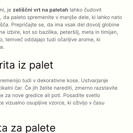
mi, je
zeliščni vrt na paletah
lahko čudovit
 da paleto spremenite v manjše dele, ki lahko nato
išča. Prepričajte se, da ima vsak del dovolj globine
 izbire, kot so bazilika, peteršilj, meta in timijan,
o, temveč oddajajo tudi očarljive arome, ki
a.
ita iz palet
remenijo tudi v dekorativne kose. Ustvarjanje
kalni čar. Če jih želite narediti, zmerno razstavite
je za nove gredice ali poti. Posadite svetlo
e vizualno osupljive vzorce, ki oživijo v času
ta za palete