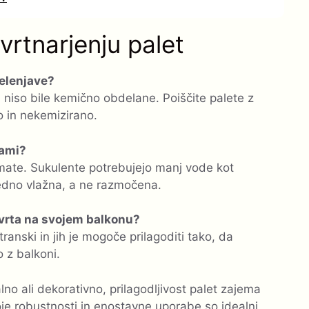
vrtnarjenju palet
zelenjave?
i niso bile kemično obdelane. Poiščite palete z
 in nekemizirano.
tami?
h imate. Sukulente potrebujejo manj vode kot
vedno vlažna, a ne razmočena.
 vrta na svojem balkonu?
ranski in jih je mogoče prilagoditi tako, da
 z balkoni.
lno ali dekorativno, prilagodljivost palet zajema
oje robustnosti in enostavne uporabe so idealni