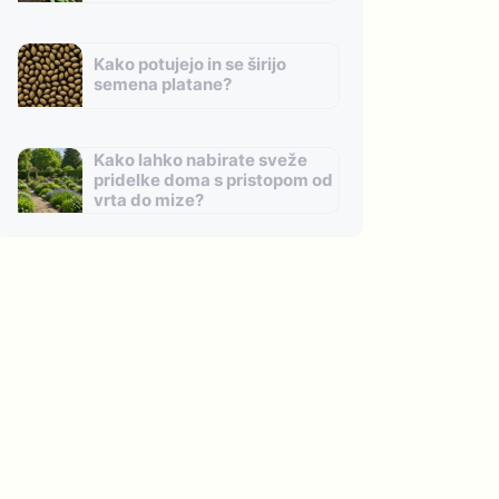
Kako potujejo in se širijo
semena platane?
Kako lahko nabirate sveže
pridelke doma s pristopom od
vrta do mize?