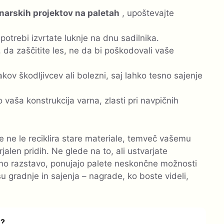
narskih projektov na paletah
, upoštevajte
otrebi izvrtate luknje na dnu sadilnika.
 da zaščitite les, ne da bi poškodovali vaše
kov škodljivcev ali bolezni, saj lahko tesno sajenje
 vaša konstrukcija varna, zlasti pri navpičnih
e ne le reciklira stare materiale, temveč vašemu
len pridih. Ne glede na to, ali ustvarjate
ično razstavo, ponujajo palete neskončne možnosti
 gradnje in sajenja – nagrade, ko boste videli,
Y?