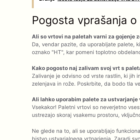
Pogosta vprašanja o 
Ali so vrtovi na paletah varni za gojenje 
Da, vendar pazite, da uporabljate palete, k
oznako "HT", kar pomeni toplotno obdelano
Kako pogosto naj zalivam svoj vrt s pale
Zalivanje je odvisno od vrste rastlin, ki ji
zelenjava in rože. Poskrbite, da bodo tla 
Ali lahko uporabim palete za ustvarjanje
Vsekakor! Paletni vrtovi so neverjetno vsest
ustrezajo skoraj vsakemu prostoru, vključno
Ne glede na to, ali se uporabljajo funkciona
bistvo ustvarjalnega vrtnarjenja. Zaradi sv