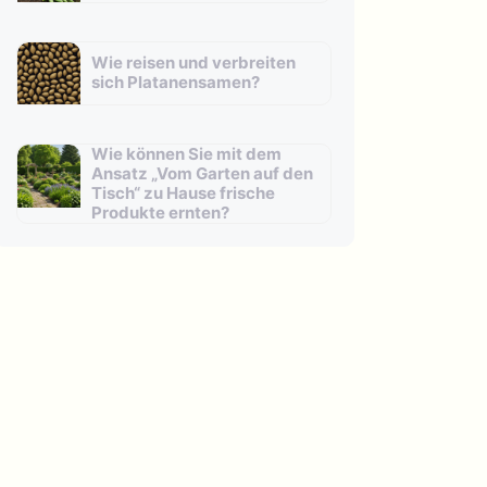
Wie reisen und verbreiten
sich Platanensamen?
Wie können Sie mit dem
Ansatz „Vom Garten auf den
Tisch“ zu Hause frische
Produkte ernten?