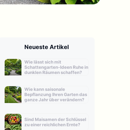
Neueste Artikel
Wie lässt sich mit
Schattengarten-Ideen Ruhe in
dunklen Räumen schaffen?
Wie kann saisonale
Bepflanzung Ihren Garten das
ganze Jahr über verändern?
Sind Maisamen der Schlüssel
zu einer reichlichen Ernte?