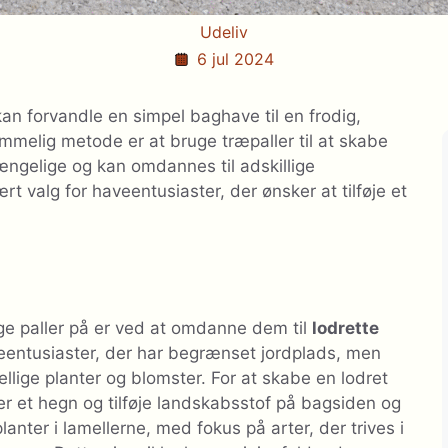
Udeliv
6 jul 2024
an forvandle en simpel baghave til en frodig,
ommelig metode er at bruge træpaller til at skabe
lgængelige og kan omdannes til adskillige
rt valg for haveentusiaster, der ønsker at tilføje et
ge paller på er ved at omdanne dem til
lodrette
veentusiaster, der har begrænset jordplads, men
llige planter og blomster. For at skabe en lodret
er et hegn og tilføje landskabsstof på bagsiden og
lanter i lamellerne, med fokus på arter, der trives i