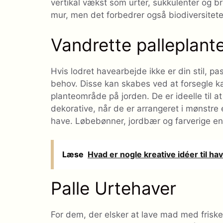
vertikal vækst som urter, sukkulenter og br
mur, men det forbedrer også biodiversitet
Vandrette palleplant
Hvis lodret havearbejde ikke er din stil, p
behov. Disse kan skabes ved at forsegle ka
planteområde på jorden. De er ideelle til a
dekorative, når de er arrangeret i mønstre el
have. Løbebønner, jordbær og farverige enår
Læse
Hvad er nogle kreative idéer til h
Palle Urtehaver
For dem, der elsker at lave mad med friske