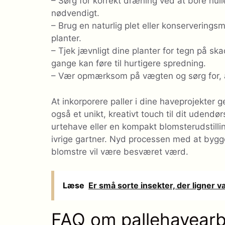
– Sørg for korrekt dræning ved at bore hull
nødvendigt.
– Brug en naturlig plet eller konserverings
planter.
– Tjek jævnligt dine planter for tegn på s
gange kan føre til hurtigere spredning.
– Vær opmærksom på vægten og sørg for, at d
At inkorporere paller i dine haveprojekter 
også et unikt, kreativt touch til dit udend
urtehave eller en kompakt blomsterudstillin
ivrige gartner. Nyd processen med at bygg
blomstre vil være besværet værd.
Læse
Er små sorte insekter, der ligner 
FAQ om pallehavear