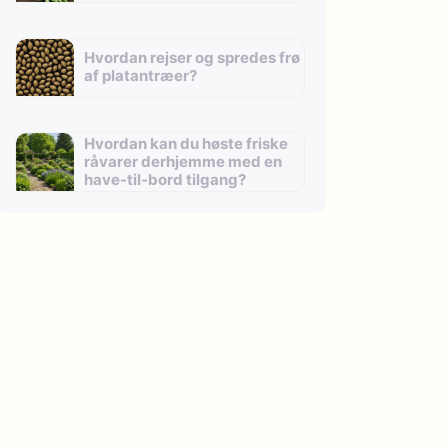
Hvordan rejser og spredes frø
af platantræer?
Hvordan kan du høste friske
råvarer derhjemme med en
have-til-bord tilgang?