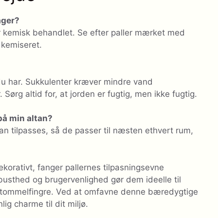
ager?
 er kemisk behandlet. Se efter paller mærket med
 kemiseret.
 du har. Sukkulenter kræver mindre vand
rg altid for, at jorden er fugtig, men ikke fugtig.
 på min altan?
kan tilpasses, så de passer til næsten ethvert rum,
korativt, fanger pallernes tilpasningsevne
busthed og brugervenlighed gør dem ideelle til
e tommelfingre. Ved at omfavne denne bæredygtige
ig charme til dit miljø.