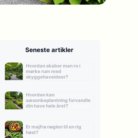
Seneste artikler
Hvordan skaber man ro i
mørke rum med
skyggehaveideer?
Hvordan kan
sæsonbeplantning forvandle
din have hele året?
Er majfrø nøglen til en rig
høst?