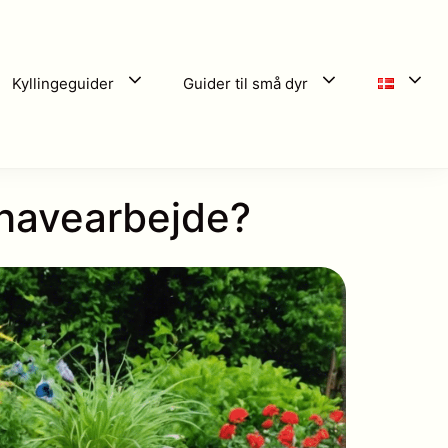
Kyllingeguider
Guider til små dyr
lehavearbejde?