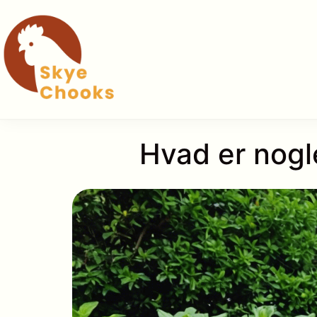
Hop
til
indhold
Hvad er nogle