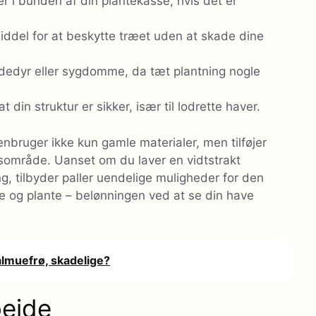
er i bunden af din plantekasse, hvis det er
middel for at beskytte træet uden at skade dine
kadedyr eller sygdomme, da tæt plantning nogle
in struktur er sikker, især til lodrette haver.
genbruger ikke kun gamle materialer, men tilføjer
ørsområde. Uanset om du laver en vidtstrakt
g, tilbyder paller uendelige muligheder for den
e og plante – belønningen ved at se din have
valmuefrø, skadelige?
bejde