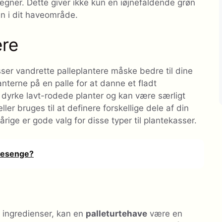
egner. Dette giver ikke kun en iøjnefaldende grøn
en i dit haveområde.
ere
asser vandrette palleplantere måske bedre til dine
nterne på en palle for at danne et fladt
t dyrke lavt-rodede planter og kan være særligt
ler bruges til at definere forskellige dele af din
ige er gode valg for disse typer til plantekasser.
avesenge?
 ingredienser, kan en
palleturtehave
være en