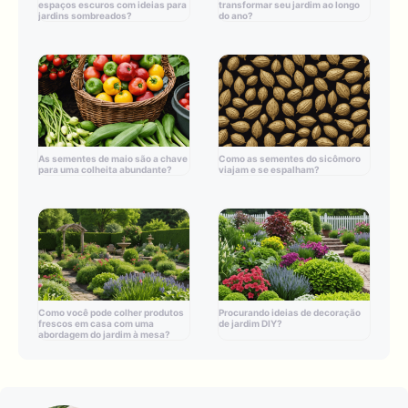
espaços escuros com ideias para
transformar seu jardim ao longo
jardins sombreados?
do ano?
As sementes de maio são a chave
Como as sementes do sicômoro
para uma colheita abundante?
viajam e se espalham?
Como você pode colher produtos
Procurando ideias de decoração
frescos em casa com uma
de jardim DIY?
abordagem do jardim à mesa?