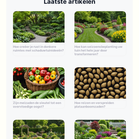
Laatste artikelen
Hoe creëer je rust in donkere
Hoe kan seizoensbeplanting uw
ruimtes met schaduwtuinideeën?
tuin het hele jaar door
transformeren?
Zijn meizaden de sleutel tot een
Hoe reizen en verspreiden
overvloedige oogst?
plataanboomzaden?