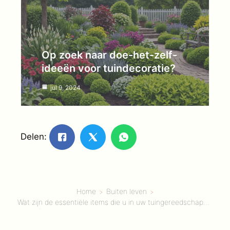
Op zoek naar doe-het-zelf-
ideeën voor tuindecoratie?
jul 9, 2024
Delen:
Home
Buiten leven
Wat zijn de essentiële items die u in uw tuingereedschapstas moet meenemen?