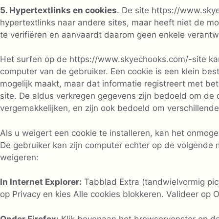
5. Hypertextlinks en cookies
. De site https://www.sk
hypertextlinks naar andere sites, maar heeft niet de m
te verifiëren en aanvaardt daarom geen enkele verantwoo
Het surfen op de https://www.skyechooks.com/-site kan 
computer van de gebruiker. Een cookie is een klein best
mogelijk maakt, maar dat informatie registreert met be
site. De aldus verkregen gegevens zijn bedoeld om de 
vergemakkelijken, en zijn ook bedoeld om verschillend
Als u weigert een cookie te installeren, kan het onmogel
De gebruiker kan zijn computer echter op de volgende m
weigeren:
In Internet Explorer:
Tabblad Extra (tandwielvormig pict
op Privacy en kies Alle cookies blokkeren. Valideer op O
Onder Firefox:
Klik bovenaan het browservenster op de