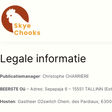
Ga
naar
de
inhoud
Legale informatie
Publicatiemanager
: Christophe CHARRIÈRE
BEERSTE Oü
– Adres: Sepapaja 6 – 15551 TALLINN (Est
Hosten
: Gastheer O2switch Chem. des Pardiaux, 63000