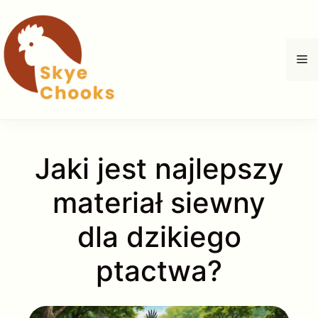
Przejdź
do
treści
M
Jaki jest najlepszy
materiał siewny
dla dzikiego
ptactwa?