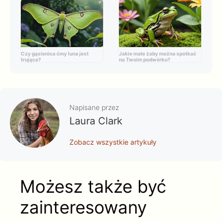
Czy gąsienica ćmy luna jest
Jakie małe żaby można spotkać
trująca?
na Twoim podwórku?
Napisane przez
Laura Clark
Zobacz wszystkie artykuły
Możesz także być
zainteresowany