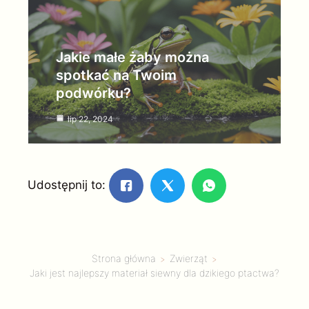
Jakie małe żaby można
spotkać na Twoim
podwórku?
lip 22, 2024
Udostępnij to:
Strona główna
Zwierząt
Jaki jest najlepszy materiał siewny dla dzikiego ptactwa?