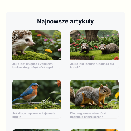
Najnowsze artykuły
Jaka jest długość życia jeża
Jakie jest idealne siedlisko dla
karłowatego afrykańskiego?
fretek?
Jak długo naprawdę żyją małe
Dlaczego małe wiewiórki
ptaki?
podbijają nasze serca?