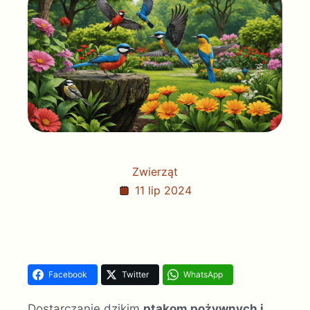
Zwierząt
11 lip 2024
Facebook
Twitter
WhatsApp
Dostarczanie dzikim
ptakom pożywnych i