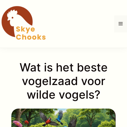
Ga
naar
de
M
inhoud
Wat is het beste
vogelzaad voor
wilde vogels?