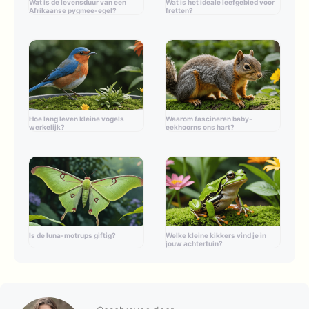
Wat is de levensduur van een
Wat is het ideale leefgebied voor
Afrikaanse pygmee-egel?
fretten?
Hoe lang leven kleine vogels
Waarom fascineren baby-
werkelijk?
eekhoorns ons hart?
Is de luna-motrups giftig?
Welke kleine kikkers vind je in
jouw achtertuin?