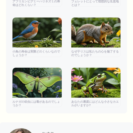
アフリカンピグミーハリネズミの寿
フェレットにとって理想的な生息地
命はどれくらい？
とは？
小鳥の寿命は実際どのくらいなので
なぜ子リスは私たちの心を魅了する
しょうか？
のでしょうか？
ルナガの幼虫には毒があるのでしょ
あなたの裏庭にはどんな小さなカエ
うか？
ルがいますか?