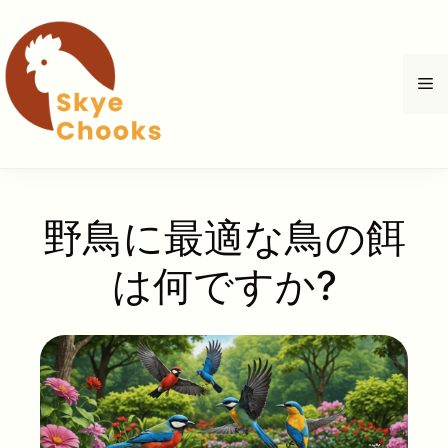
コ
ン
テ
メ
ン
ツ
へ
ニ
ス
キ
ュ
ッ
野鳥に最適な鳥の餌
プ
ー
は何ですか?