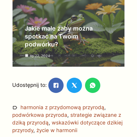
Jakie małe żaby można
spotkać na Twoim
podwórku?
lip 22, 2024
Udostępnij to:
harmonia z przydomową przyrodą
,
podwórkowa przyroda
,
strategie związane z
dziką przyrodą
,
wskazówki dotyczące dzikiej
przyrody
,
życie w harmonii