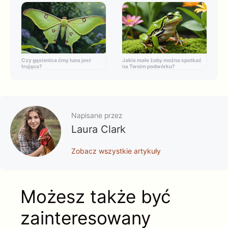
Czy gąsienica ćmy luna jest
Jakie małe żaby można spotkać
trująca?
na Twoim podwórku?
Napisane przez
Laura Clark
Zobacz wszystkie artykuły
Możesz także być
zainteresowany