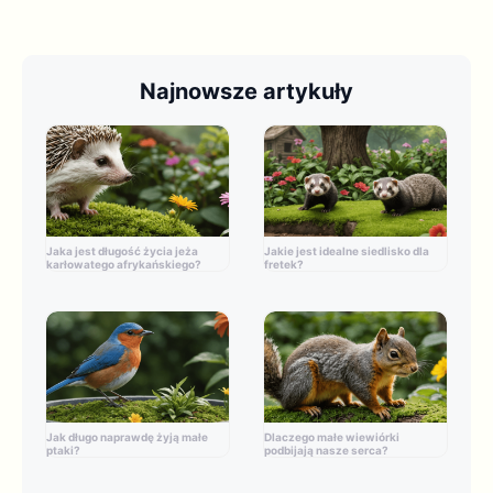
Najnowsze artykuły
Jaka jest długość życia jeża
Jakie jest idealne siedlisko dla
karłowatego afrykańskiego?
fretek?
Jak długo naprawdę żyją małe
Dlaczego małe wiewiórki
ptaki?
podbijają nasze serca?