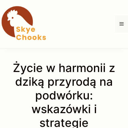
Przejdź
do
treści
M
Życie w harmonii z
dziką przyrodą na
podwórku:
wskazówki i
strategie