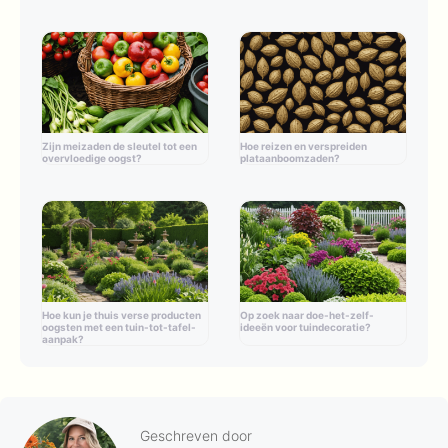
Zijn meizaden de sleutel tot een
Hoe reizen en verspreiden
overvloedige oogst?
plataanboomzaden?
Hoe kun je thuis verse producten
Op zoek naar doe-het-zelf-
oogsten met een tuin-tot-tafel-
ideeën voor tuindecoratie?
aanpak?
Geschreven door