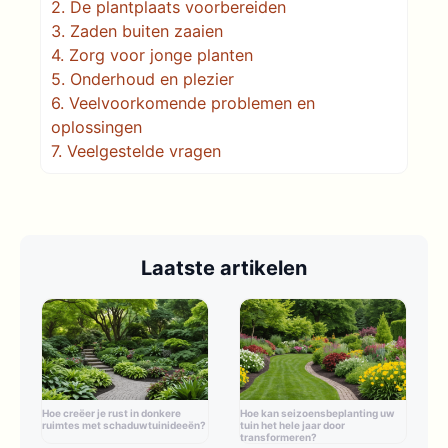
2.
De plantplaats voorbereiden
3.
Zaden buiten zaaien
4.
Zorg voor jonge planten
5.
Onderhoud en plezier
6.
Veelvoorkomende problemen en
oplossingen
7.
Veelgestelde vragen
Laatste artikelen
Hoe creëer je rust in donkere
Hoe kan seizoensbeplanting uw
ruimtes met schaduwtuinideeën?
tuin het hele jaar door
transformeren?