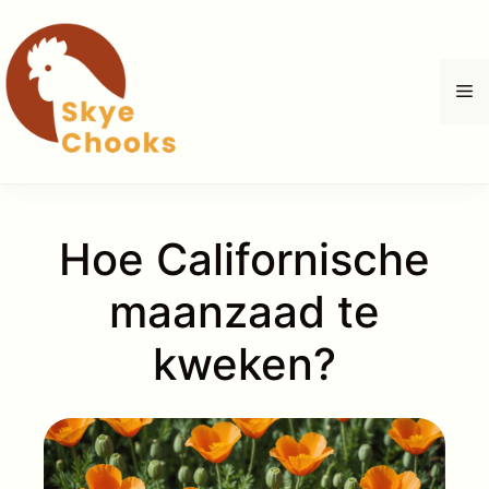
Ga
naar
de
M
inhoud
Hoe Californische
maanzaad te
kweken?