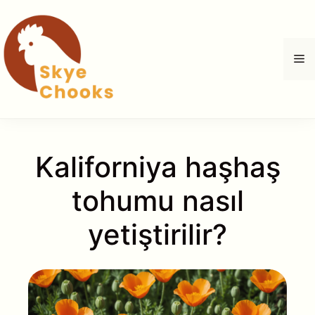
İçeriğe
atla
M
Kaliforniya haşhaş
tohumu nasıl
yetiştirilir?