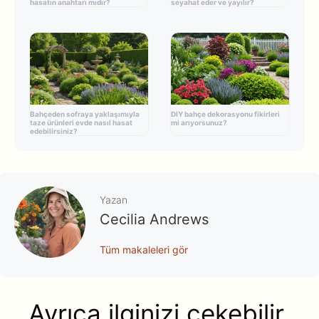
hasatın anahtarı mıdır?
seyahat eder ve yayılır?
Bahçeden sofraya yaklaşımıyla
DIY bahçe dekorasyonu fikirleri
taze ürünleri evde nasıl hasat
mi arıyorsunuz?
edebilirsiniz?
Yazan
Cecilia Andrews
Tüm makaleleri gör
Ayrıca ilginizi çekebilir