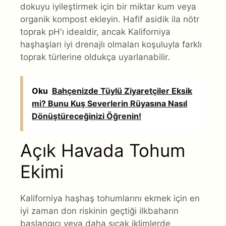
dokuyu iyileştirmek için bir miktar kum veya
organik kompost ekleyin. Hafif asidik ila nötr
toprak pH'ı idealdir, ancak Kaliforniya
haşhaşları iyi drenajlı olmaları koşuluyla farklı
toprak türlerine oldukça uyarlanabilir.
Oku
Bahçenizde Tüylü Ziyaretçiler Eksik
mi? Bunu Kuş Severlerin Rüyasına Nasıl
Dönüştüreceğinizi Öğrenin!
Açık Havada Tohum
Ekimi
Kaliforniya haşhaş tohumlarını ekmek için en
iyi zaman don riskinin geçtiği ilkbaharın
başlangıcı veya daha sıcak iklimlerde