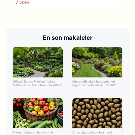
7.
SSS
En son makaleler
Gölgeli Bahçe Fikirleri ile Loş
Mevsimlik ekim bahçenizi yıl
Mekanlarda Huzur Nasıl Yaratılır?
boyunca nasıl dönüştürebilir?
Mayıs tohumları bereketli bir
Çınar ağacı tohumları nasıl