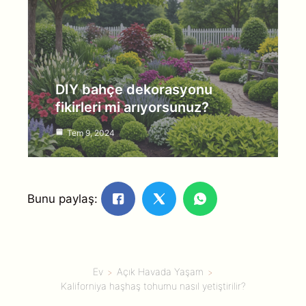
DIY bahçe dekorasyonu
fikirleri mi arıyorsunuz?
Tem 9, 2024
Bunu paylaş:
Ev
Açık Havada Yaşam
Kaliforniya haşhaş tohumu nasıl yetiştirilir?