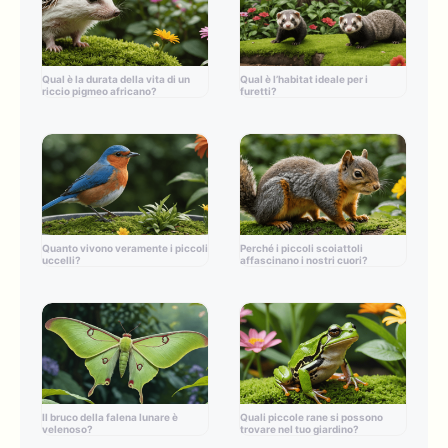
Qual è la durata della vita di un
Qual è l’habitat ideale per i
riccio pigmeo africano?
furetti?
Quanto vivono veramente i piccoli
Perché i piccoli scoiattoli
uccelli?
affascinano i nostri cuori?
Il bruco della falena lunare è
Quali piccole rane si possono
velenoso?
trovare nel tuo giardino?