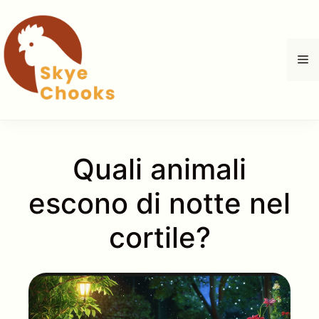
Vai
al
contenuto
M
Quali animali
escono di notte nel
cortile?