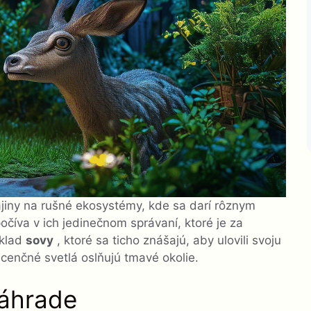
iny na rušné ekosystémy, kde sa darí rôznym
číva v ich jedinečnom správaní, ktoré je za
íklad
sovy
, ktoré sa ticho znášajú, aby ulovili svoju
scenčné svetlá oslňujú tmavé okolie.
záhrade