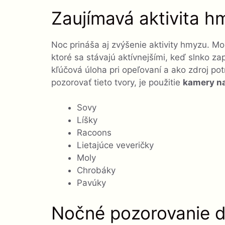
Zaujímavá aktivita h
Noc prináša aj zvýšenie aktivity hmyzu. Mo
ktoré sa stávajú aktívnejšími, keď slnko z
kľúčová úloha pri opeľovaní a ako zdroj po
pozorovať tieto tvory, je použitie
kamery na
Sovy
Líšky
Racoons
Lietajúce veveričky
Moly
Chrobáky
Pavúky
Nočné pozorovanie di