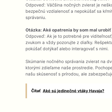
Odpoveď: Väčšina nočných zvierat je neško
bezpečnú vzdialenosť a nepokúšať sa kŕmiť
správaniu.
Otázka: Aké opatrenia by som mal urobiť
Odpoveď: Ak je to potrebné pre viditeľnos
zvukom a vždy pozorujte z diaľky. Rešpektuj
pokúšať dotýkať alebo interagovať s nimi.
Skúmanie nočného správania zvierat na dvo
ktorými zdieľame naše prostredie. Pochope
našu skúsenosť s prírodou, ale zabezpečuj
Čítať
Aké sú jedinečné vtáky Havaja?