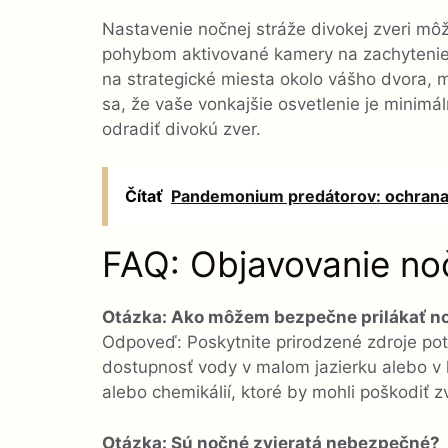
Nastavenie nočnej stráže divokej zveri mô
pohybom aktivované kamery na zachytenie t
na strategické miesta okolo vášho dvora, 
sa, že vaše vonkajšie osvetlenie je minimá
odradiť divokú zver.
Čítať
Pandemonium predátorov: ochrana 
FAQ: Objavovanie no
Otázka: Ako môžem bezpečne prilákať no
Odpoveď: Poskytnite prirodzené zdroje pot
dostupnosť vody v malom jazierku alebo v k
alebo chemikálií, ktoré by mohli poškodiť zv
Otázka: Sú nočné zvieratá nebezpečné?