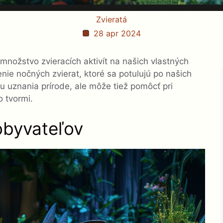
Zvieratá
28 apr 2024
nožstvo zvieracích aktivít na našich vlastných
ie nočných zvierat, ktoré sa potulujú po našich
vu uznania prírode, ale môže tiež pomôcť pri
o tvormi.
obyvateľov