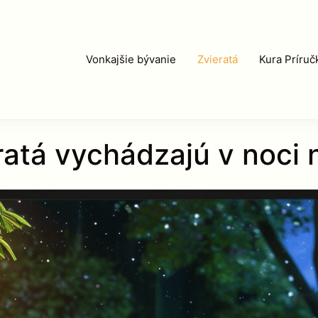
Vonkajšie bývanie
Zvieratá
Kura Príruč
ratá vychádzajú v noci 