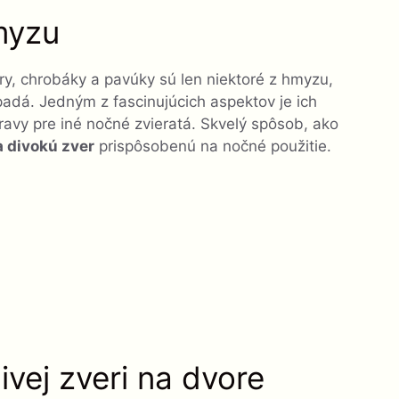
myzu
ry, chrobáky a pavúky sú len niektoré z hmyzu,
apadá. Jedným z fascinujúcich aspektov je ich
travy pre iné nočné zvieratá. Skvelý spôsob, ako
 divokú zver
prispôsobenú na nočné použitie.
vej zveri na dvore