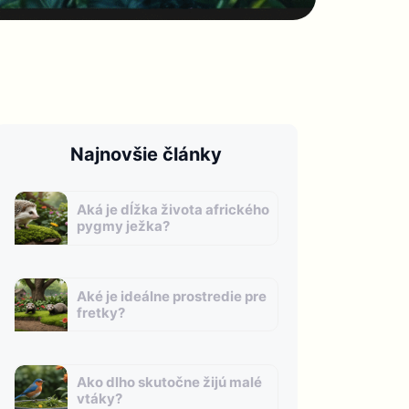
Najnovšie články
Aká je dĺžka života afrického
pygmy ježka?
Aké je ideálne prostredie pre
fretky?
Ako dlho skutočne žijú malé
vtáky?