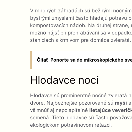
V mnohých záhradách sú bežnými nočnými
bystrými zmyslami často hľadajú potravu 
kompostovacích nádob. Na druhej strane, m
možno nájsť pri prehrabávaní sa v odpadk
staniciach s krmivom pre domáce zvieratá.
Čítať
Ponorte sa do mikroskopického sve
Hlodavce noci
Hlodavce sú prominentné nočné zvieratá
dvore. Najbežnejšie pozorované sú
myši
všimnúť aj nepolapiteľné
lietajúce veverič
semená. Tieto hlodavce sú často považova
ekologickom potravinovom reťazci.