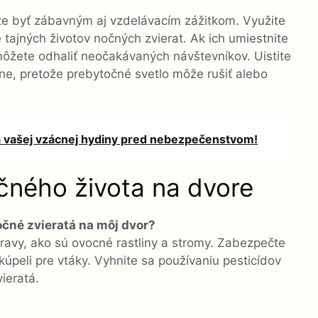
že byť zábavným aj vzdelávacím zážitkom. Využite
ajných životov nočných zvierat. Ak ich umiestnite
môžete odhaliť neočakávaných návštevníkov. Uistite
lne, pretože prebytočné svetlo môže rušiť alebo
vašej vzácnej hydiny pred nebezpečenstvom!
čného života na dvore
čné zvieratá na môj dvor?
ravy, ako sú ovocné rastliny a stromy. Zabezpečte
úpeli pre vtáky. Vyhnite sa používaniu pesticídov
ieratá.