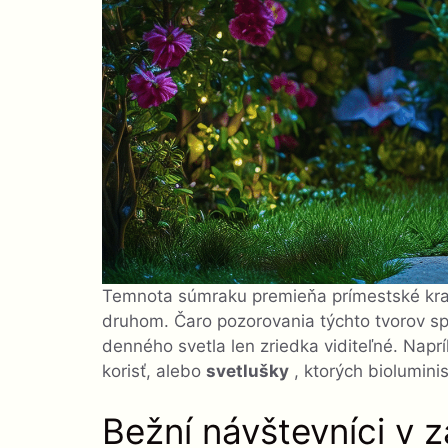
Temnota súmraku premieňa prímestské kraj
druhom. Čaro pozorovania týchto tvorov spo
denného svetla len zriedka viditeľné. Napr
korisť, alebo
svetlušky
, ktorých biolumini
Bežní návštevníci v 