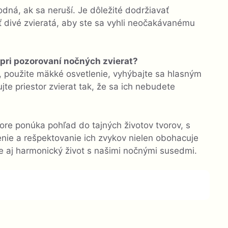
dná, ak sa neruší. Je dôležité dodržiavať
 divé zvieratá, aby ste sa vyhli neočakávanému
 pri pozorovaní nočných zvierat?
ť, použite mäkké osvetlenie, vyhýbajte sa hlasným
te priestor zvierat tak, že sa ich nebudete
re ponúka pohľad do tajných životov tvorov, s
nie a rešpektovanie ich zvykov nielen obohacuje
e aj harmonický život s našimi nočnými susedmi.