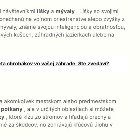
 návštevníkmi
líšky
a
mývaly
. Líšky so svojimi
ponechanú na voľnom priestranstve alebo zvyšky z
ývaly, známe svojou inteligenciou a obratnosťou,
ových košoch, záhradných jazierkach alebo na
ta chrobákov vo vašej záhrade: Ste zvedaví?
 na akomkoľvek mestskom alebo predmestskom
a
potkany
, ale v určitých oblastiach si môžete
ky
, ktoré kĺžu zo stromov a hľadajú orechy a
né za škodcov, no zohrávajú kľúčovú úlohu v