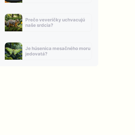
Prečo veveričky uchvacujú
naše srdcia?
Je húsenica mesačného moru
jedovatá?