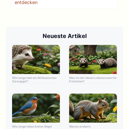
entdecken
Neueste Artikel
Wie lange lebt ein Afrikanischer
Was ist der ideale Lebensraum für
Zwergigel?
Frettchen?
Wie lange leben kleine Vögel
Warum erobern