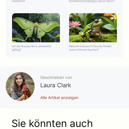
wirklich?
Eichhörnchenbabys unser Herz?
Ist die Raupe der Lunamotte
Welche kleinen Frösche findet
giftig?
man in Ihrem Garten?
Geschrieben von
Laura Clark
Alle Artikel anzeigen
Sie könnten auch