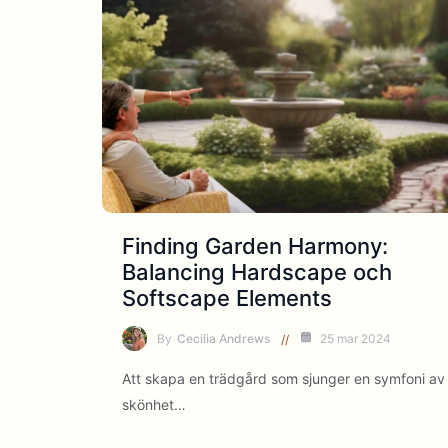
Finding Garden Harmony:
Balancing Hardscape och
Softscape Elements
By
Cecilia Andrews
25 mar 2024
Att skapa en trädgård som sjunger en symfoni av
skönhet…