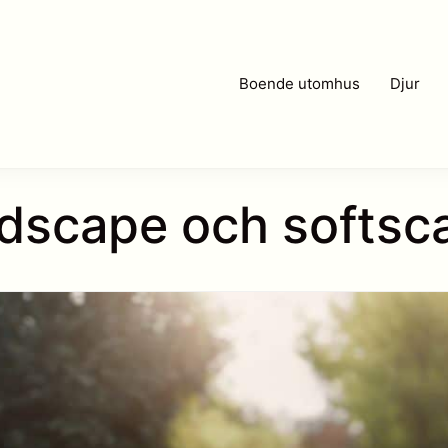
Boende utomhus
Djur
rdscape och softs