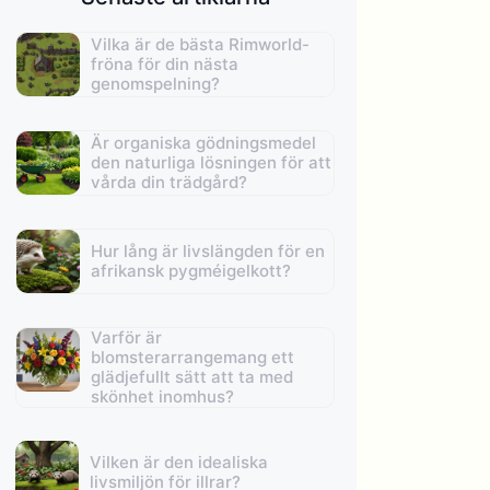
Vilka är de bästa Rimworld-
fröna för din nästa
genomspelning?
Är organiska gödningsmedel
den naturliga lösningen för att
vårda din trädgård?
Hur lång är livslängden för en
afrikansk pygméigelkott?
Varför är
blomsterarrangemang ett
glädjefullt sätt att ta med
skönhet inomhus?
Vilken är den idealiska
livsmiljön för illrar?