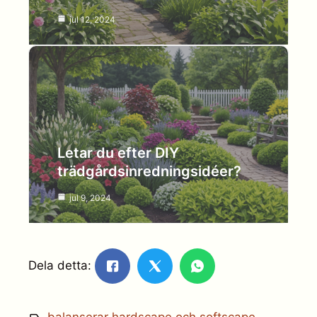
jul 12, 2024
Letar du efter DIY
trädgårdsinredningsidéer?
jul 9, 2024
Dela detta:
balanserar hardscape och softscape-