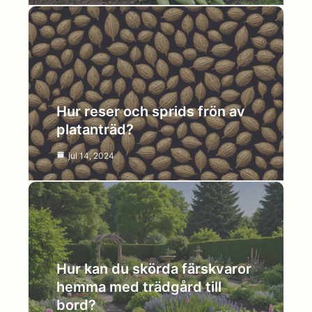
Hur reser och sprids frön av
platanträd?
jul 14, 2024
Hur kan du skörda färskvaror
hemma med trädgård till
bord?