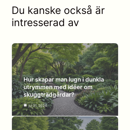
Du kanske också är
intresserad av
Hur skapar man lugn i dunkla
utrymmen med idéer om
skuggträdgårdar?
jul 21, 2024