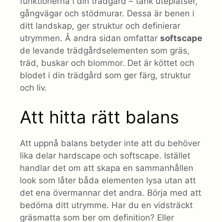
funktionerna i din trädgård – tänk uteplatser,
gångvägar och stödmurar. Dessa är benen i
ditt landskap, ger struktur och definierar
utrymmen. Å andra sidan omfattar
softscape
de levande trädgårdselementen som gräs,
träd, buskar och blommor. Det är köttet och
blodet i din trädgård som ger färg, struktur
och liv.
Att hitta rätt balans
Att uppnå balans betyder inte att du behöver
lika delar hardscape och softscape. Istället
handlar det om att skapa en sammanhållen
look som låter båda elementen lysa utan att
det ena övermannar det andra. Börja med att
bedöma ditt utrymme. Har du en vidsträckt
gräsmatta som ber om definition? Eller