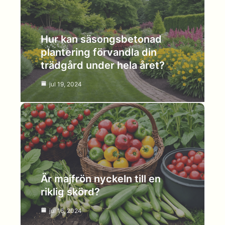
Hur kan säsongsbetonad
plantering förvandla din
trädgård under hela året?
jul 19, 2024
Är majfrön nyckeln till en
riklig skörd?
jul 16, 2024