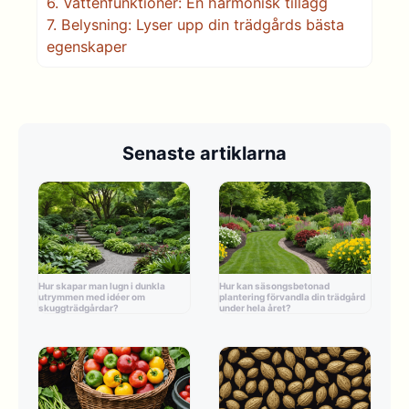
6.
Vattenfunktioner: En harmonisk tillägg
7.
Belysning: Lyser upp din trädgårds bästa
egenskaper
Senaste artiklarna
Hur skapar man lugn i dunkla
Hur kan säsongsbetonad
utrymmen med idéer om
plantering förvandla din trädgård
skuggträdgårdar?
under hela året?