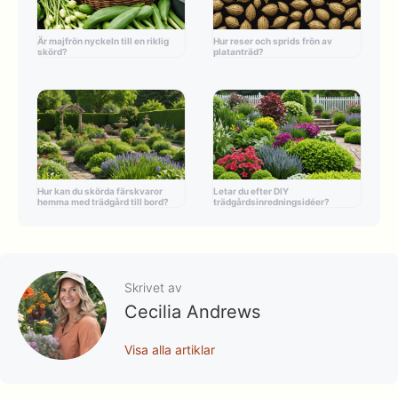
Är majfrön nyckeln till en riklig
Hur reser och sprids frön av
skörd?
platanträd?
Hur kan du skörda färskvaror
Letar du efter DIY
hemma med trädgård till bord?
trädgårdsinredningsidéer?
Skrivet av
Cecilia Andrews
Visa alla artiklar