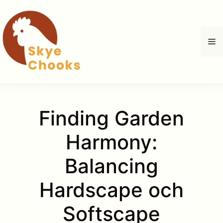
Hoppa
till
innehåll
M
Finding Garden
Harmony:
Balancing
Hardscape och
Softscape