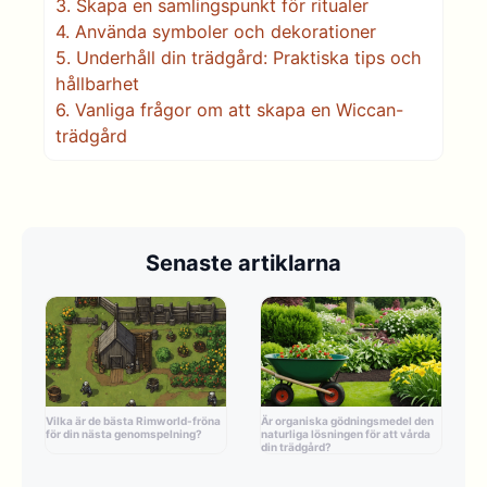
3.
Skapa en samlingspunkt för ritualer
4.
Använda symboler och dekorationer
5.
Underhåll din trädgård: Praktiska tips och
hållbarhet
6.
Vanliga frågor om att skapa en Wiccan-
trädgård
Senaste artiklarna
Vilka är de bästa Rimworld-fröna
Är organiska gödningsmedel den
för din nästa genomspelning?
naturliga lösningen för att vårda
din trädgård?