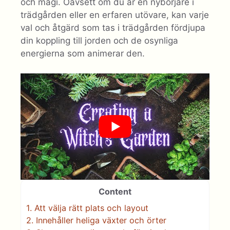
och magi. Oavsett om du är en nybörjare i
trädgården eller en erfaren utövare, kan varje
val och åtgärd som tas i trädgården fördjupa
din koppling till jorden och de osynliga
energierna som animerar den.
Content
1.
Att välja rätt plats och layout
2.
Innehåller heliga växter och örter