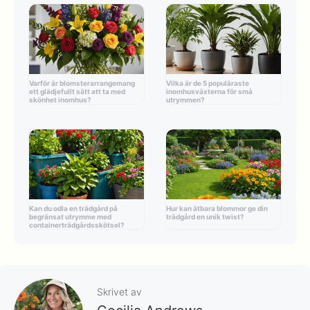
Varför är blomsterarrangemang
Vilka är de 5 populäraste
ett glädjefullt sätt att ta med
inomhusväxterna för små
skönhet inomhus?
utrymmen?
Kan du odla en trädgård på
Hur kan ätbara blommor ge din
begränsat utrymme med
trädgård en unik twist?
containerträdgårdsskötsel?
Skrivet av