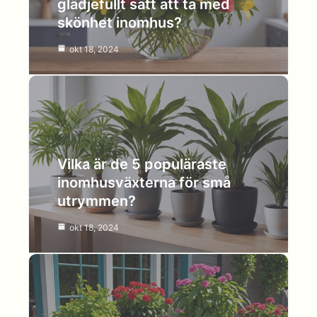
glädjefullt sätt att ta med
skönhet inomhus?
okt 18, 2024
Vilka är de 5 populäraste
inomhusväxterna för små
utrymmen?
okt 18, 2024