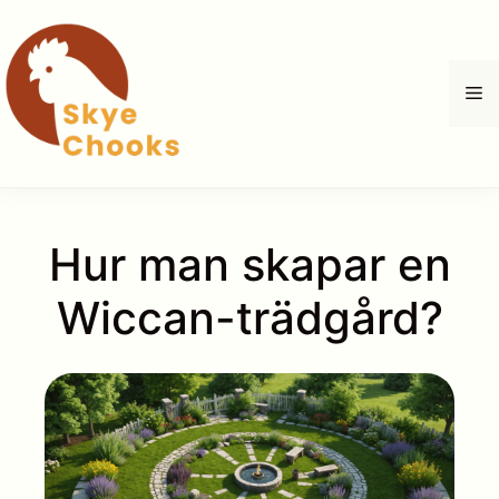
Hoppa
till
innehåll
M
Hur man skapar en
Wiccan-trädgård?