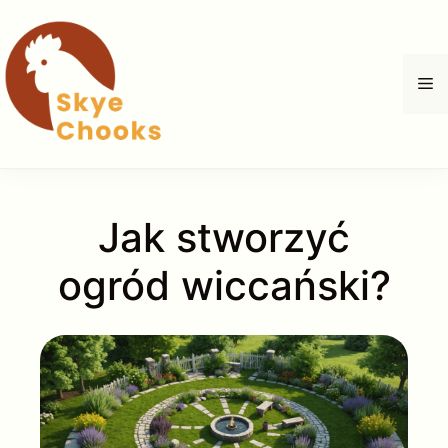
Przejdź
do
treści
M
Jak stworzyć
ogród wiccański?