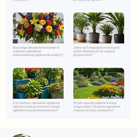
Dlaczego układanie kwiatów to
Jakie są 5 najpopularniejszych
radosny sposób na
roślin domowych do małych
wprowadzenie piękna do wnętrz?
przestrzeni?
Czy możesz uprawiać ogród na
W jaki sposób jadalne kwiaty
ograniczonej przestrzeni dzięki
mogą nadać Twojemu ogrodowi
ogrodnictwu kontenerowemu?
niepowtarzalny charakter?