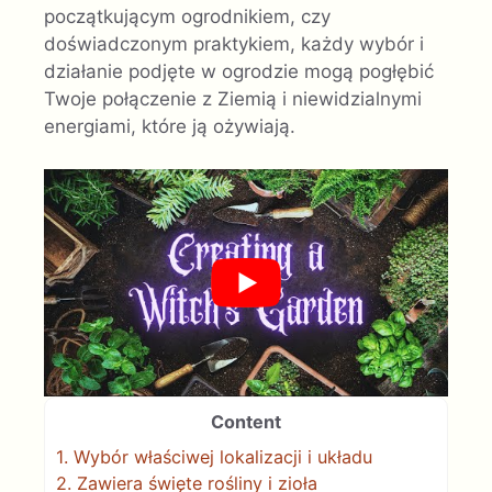
początkującym ogrodnikiem, czy
doświadczonym praktykiem, każdy wybór i
działanie podjęte w ogrodzie mogą pogłębić
Twoje połączenie z Ziemią i niewidzialnymi
energiami, które ją ożywiają.
Content
1.
Wybór właściwej lokalizacji i układu
2.
Zawiera święte rośliny i zioła