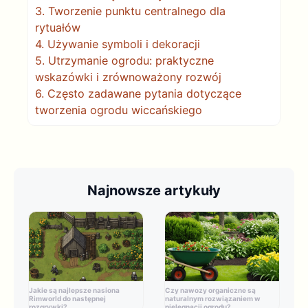
3.
Tworzenie punktu centralnego dla
rytuałów
4.
Używanie symboli i dekoracji
5.
Utrzymanie ogrodu: praktyczne
wskazówki i zrównoważony rozwój
6.
Często zadawane pytania dotyczące
tworzenia ogrodu wiccańskiego
Najnowsze artykuły
Jakie są najlepsze nasiona
Czy nawozy organiczne są
Rimworld do następnej
naturalnym rozwiązaniem w
rozgrywki?
pielęgnacji ogrodu?