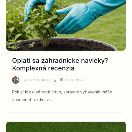
Oplatí sa záhradnícke návleky?
Komplexná recenzia
By
James Green
4 apr 2024
Pokiaľ ide o záhradníctvo, správne vybavenie môže
znamenať rozdiel v…