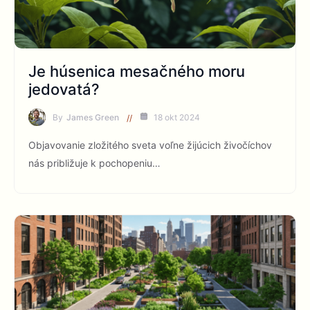
Je húsenica mesačného moru
jedovatá?
By
James Green
18 okt 2024
Objavovanie zložitého sveta voľne žijúcich živočíchov
nás približuje k pochopeniu…