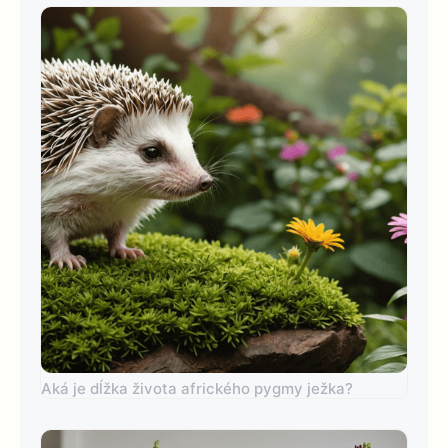
Aká je dĺžka života afrického pygmy ježka?