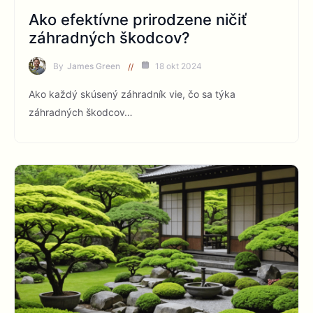
Ako efektívne prirodzene ničiť
záhradných škodcov?
By
James Green
18 okt 2024
Ako každý skúsený záhradník vie, čo sa týka
záhradných škodcov…