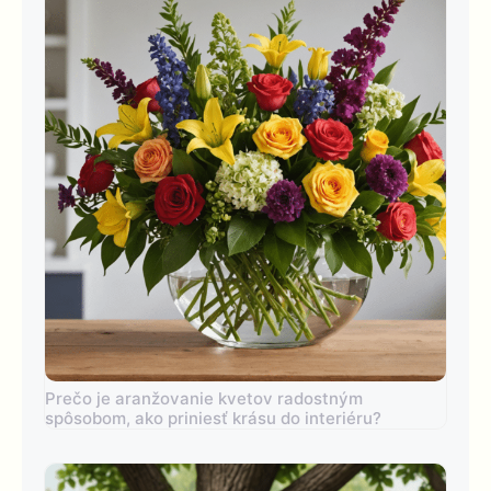
Prečo je aranžovanie kvetov radostným
spôsobom, ako priniesť krásu do interiéru?