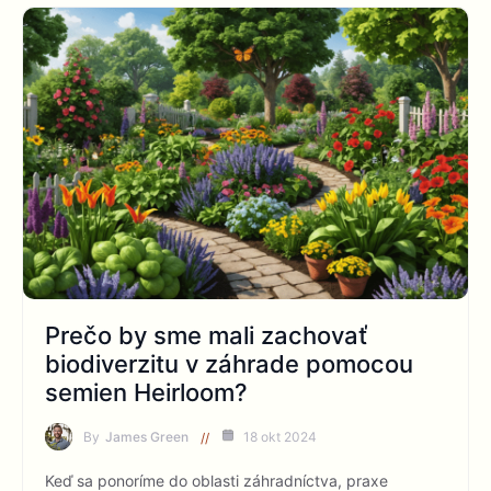
Prečo by sme mali zachovať
biodiverzitu v záhrade pomocou
semien Heirloom?
By
James Green
18 okt 2024
Keď sa ponoríme do oblasti záhradníctva, praxe