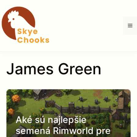
Preskočiť
na
obsah
M
James Green
Aké sú najlepšie
semená Rimworld pre