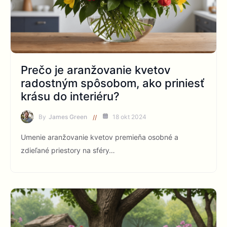
Prečo je aranžovanie kvetov
radostným spôsobom, ako priniesť
krásu do interiéru?
By
James Green
18 okt 2024
Umenie aranžovanie kvetov premieňa osobné a
zdieľané priestory na sféry…