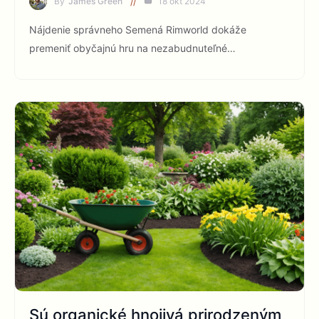
By
James Green
18 okt 2024
Nájdenie správneho Semená Rimworld dokáže
premeniť obyčajnú hru na nezabudnuteľné…
Sú organické hnojivá prirodzeným