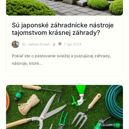
Sú japonské záhradnícke nástroje
tajomstvom krásnej záhrady?
By
James Green
7 apr 2024
Pokiaľ ide o pestovanie sviežej a pulzujúcej záhrady,
nástroje, ktoré…