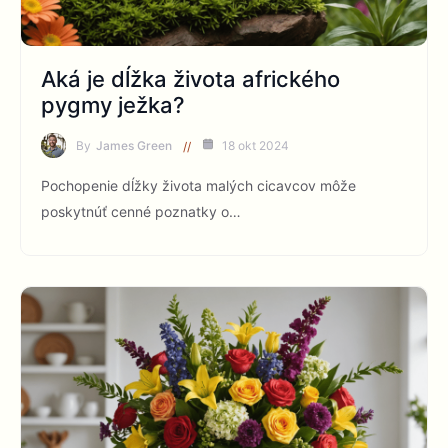
Aká je dĺžka života afrického
pygmy ježka?
By
James Green
18 okt 2024
Pochopenie dĺžky života malých cicavcov môže
poskytnúť cenné poznatky o…