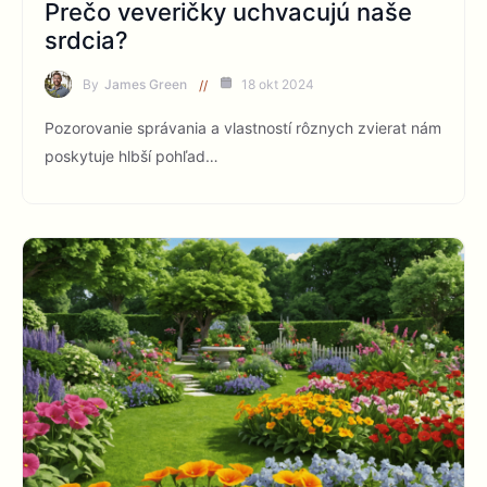
Prečo veveričky uchvacujú naše
srdcia?
By
James Green
18 okt 2024
Pozorovanie správania a vlastností rôznych zvierat nám
poskytuje hlbší pohľad…