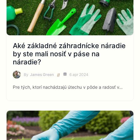
Aké základné záhradnícke náradie
by ste mali nosiť v páse na
náradie?
By
James Green
6 apr 2024
Pre tých, ktorí nachádzajú útechu v pôde a radosť v…