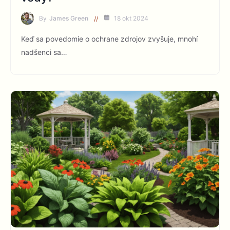
By
James Green
18 okt 2024
Keď sa povedomie o ochrane zdrojov zvyšuje, mnohí
nadšenci sa…