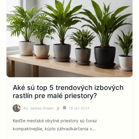
Aké sú top 5 trendových izbových
rastlín pre malé priestory?
By
James Green
18 okt 2024
Keďže mestské obytné priestory sú čoraz
kompaktnejšie, kúzlo záhradkárčenia v…