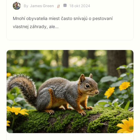
By
James Green
18 okt 2024
Mnohí obyvatelia miest často snívajú o pestovaní
vlastnej záhrady, ale…