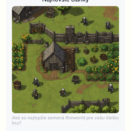
Aké sú najlepšie semená Rimworld pre vašu ďalšiu
hru?