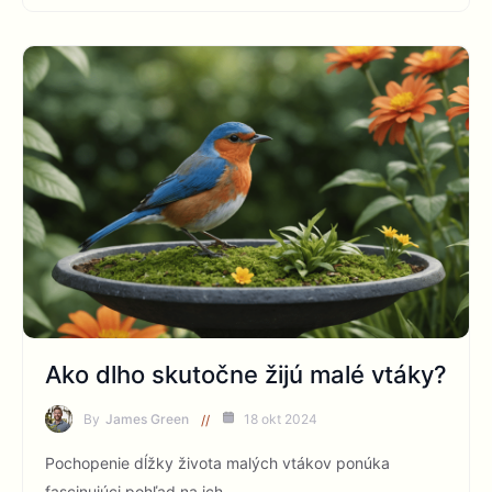
Ako dlho skutočne žijú malé vtáky?
By
James Green
18 okt 2024
Pochopenie dĺžky života malých vtákov ponúka
fascinujúci pohľad na ich…