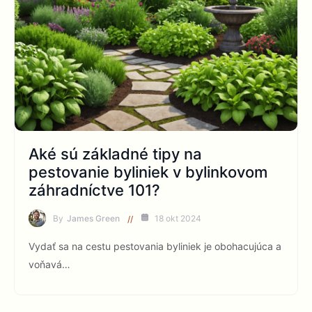
Aké sú základné tipy na
pestovanie byliniek v bylinkovom
záhradníctve 101?
By
James Green
18 okt 2024
Vydať sa na cestu pestovania byliniek je obohacujúca a
voňavá…