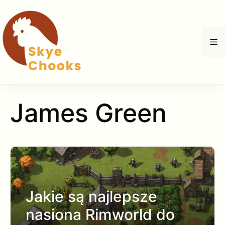
Przejdź
do
treści
M
James Green
Jakie są najlepsze
nasiona Rimworld do