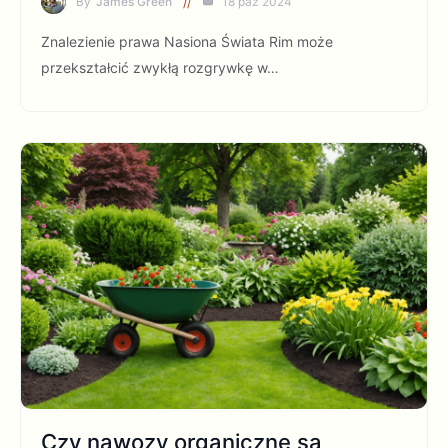
By
James Green
18 paź 2024
Znalezienie prawa Nasiona Świata Rim może
przekształcić zwykłą rozgrywkę w…
Czy nawozy organiczne są