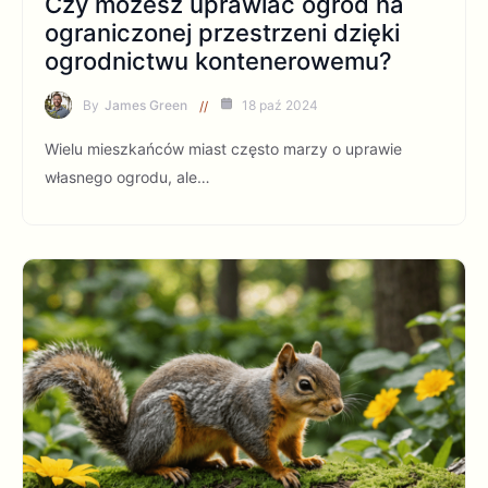
Czy możesz uprawiać ogród na
ograniczonej przestrzeni dzięki
ogrodnictwu kontenerowemu?
By
James Green
18 paź 2024
Wielu mieszkańców miast często marzy o uprawie
własnego ogrodu, ale…