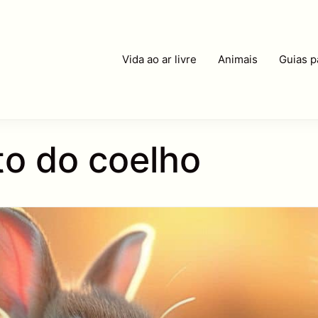
Vida ao ar livre
Animais
Guias p
o do coelho