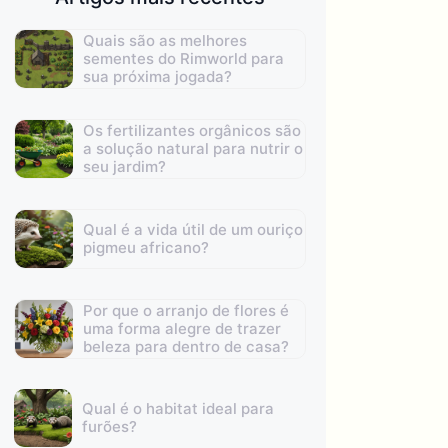
Quais são as melhores
sementes do Rimworld para
sua próxima jogada?
Os fertilizantes orgânicos são
a solução natural para nutrir o
seu jardim?
Qual é a vida útil de um ouriço
pigmeu africano?
Por que o arranjo de flores é
uma forma alegre de trazer
beleza para dentro de casa?
Qual é o habitat ideal para
furões?