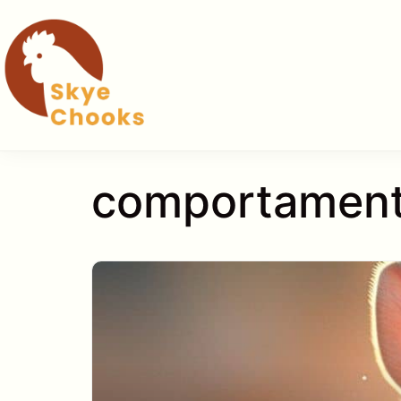
Pular
para
o
conteúdo
comportament