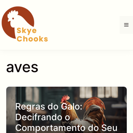
Pular
para
o
M
conteúdo
aves
Regras do Galo:
Decifrando o
Comportamento do Seu