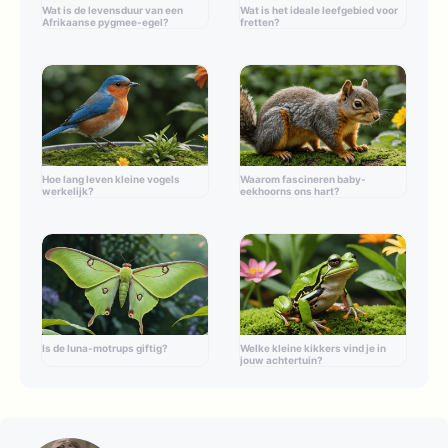
Wat is de levensduur van een
Wat is het ideale leefgebied voor
Afrikaanse pygmee-egel?
fretten?
Hoe lang leven kleine vogels
Waarom fascineren baby-
werkelijk?
eekhoorns ons hart?
Is de luna-motrups giftig?
Welke kleine kikkers vind je in
jouw achtertuin?