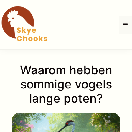
Ga
naar
de
M
inhoud
Waarom hebben
sommige vogels
lange poten?