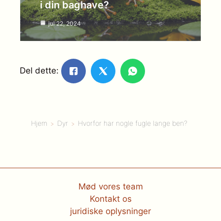
i din baghave?
jul 22, 2024
Del dette:
Hjem
Dyr
Hvorfor har nogle fugle lange ben?
Mød vores team
Kontakt os
juridiske oplysninger