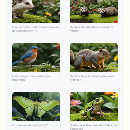
Hvad er levetiden for et afrikansk
Hvad er det ideelle levested for
pygmæ pindsvin?
fritter?
Hvor længe lever småfugle
Hvorfor fanger babyegern vores
egentlig?
hjerter?
Er luna møl-larven giftig?
Hvilke små frøer kan du finde i din
baghave?