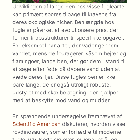
Udviklingen af lange ben hos visse fuglearter
kan primært spores tilbage til kravene fra
deres økologiske nicher. Benlængde hos
fugle er påvirket af evolutionære pres, der
former kropsstrukturer til specifikke opgaver.
For eksempel har arter, der vader gennem
vandet, mens de fouragerer, såsom hejrer og
flamingoer, lange ben, der gør dem i stand til
at søge efter føde på dybere vand uden at
væde deres fjer. Disse fugles ben er ikke
bare lange; de er også utroligt robuste,
udstyret med skælbelægning, der hjælper
med at beskytte mod vand og mudder.
En spændende undersøgelse fremhævet af
Scientific American
diskuterer, hvordan visse
rovdinosaurer, som er forfædre til moderne
fugle, udviklede sig over millioner af år og