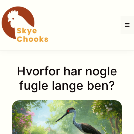
Hop
til
indhold
M
Hvorfor har nogle
fugle lange ben?