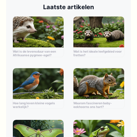
Laatste artikelen
Wat is de levensduur van een
Wat is het ideale leefgebied voor
Afrikaanse pygmee-egel?
fretten?
Hoe lang leven kleine vogels
Waarom fascineren baby-
werkelijk?
eekhoorns ons hart?