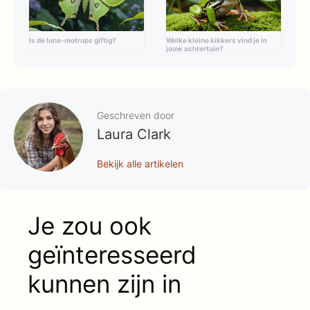
Is de luna-motrups giftig?
Welke kleine kikkers vind je in
jouw achtertuin?
Geschreven door
Laura Clark
Bekijk alle artikelen
Je zou ook
geïnteresseerd
kunnen zijn in