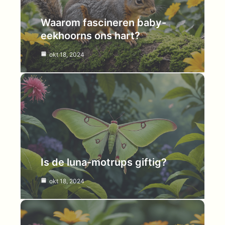
Waarom fascineren baby-
eekhoorns ons hart?
okt 18, 2024
Is de luna-motrups giftig?
okt 18, 2024