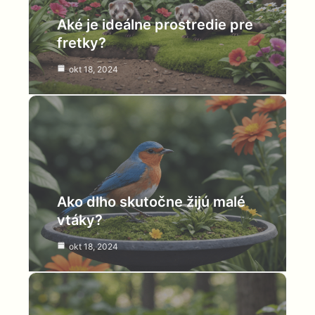
Aké je ideálne prostredie pre
fretky?
okt 18, 2024
Ako dlho skutočne žijú malé
vtáky?
okt 18, 2024