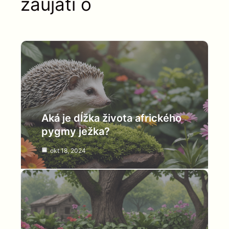
zaujatí o
Aká je dĺžka života afrického
pygmy ježka?
okt 18, 2024