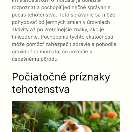
Pri starostlivosti o morčatá je dôležité
rozpoznať a pochopiť jedinečné správanie
počas tehotenstva. Toto správanie sa môže
pohybovať od jemných zmien v úrovniach
aktivity až po zreteľnejšie znaky, ako je
hniezdenie. Pochopenie týchto skutočností
môže pomôcť zabezpečiť zdravie a pohodlie
gravidného morčaťa, čo povedie k
úspešnému pôrodu.
Počiatočné príznaky
tehotenstva