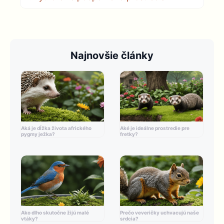
Najnovšie články
Aká je dĺžka života afrického
Aké je ideálne prostredie pre
pygmy ježka?
fretky?
Ako dlho skutočne žijú malé
Prečo veveričky uchvacujú naše
vtáky?
srdcia?