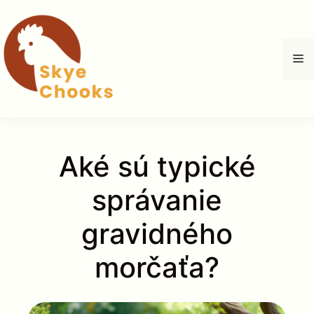
Preskočiť
na
obsah
M
Aké sú typické
správanie
gravidného
morčaťa?