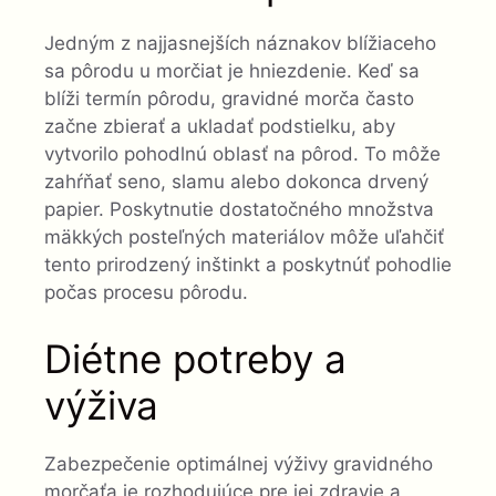
Jedným z najjasnejších náznakov blížiaceho
sa pôrodu u morčiat je hniezdenie. Keď sa
blíži termín pôrodu, gravidné morča často
začne zbierať a ukladať podstielku, aby
vytvorilo pohodlnú oblasť na pôrod. To môže
zahŕňať seno, slamu alebo dokonca drvený
papier. Poskytnutie dostatočného množstva
mäkkých posteľných materiálov môže uľahčiť
tento prirodzený inštinkt a poskytnúť pohodlie
počas procesu pôrodu.
Diétne potreby a
výživa
Zabezpečenie optimálnej výživy gravidného
morčaťa je rozhodujúce pre jej zdravie a