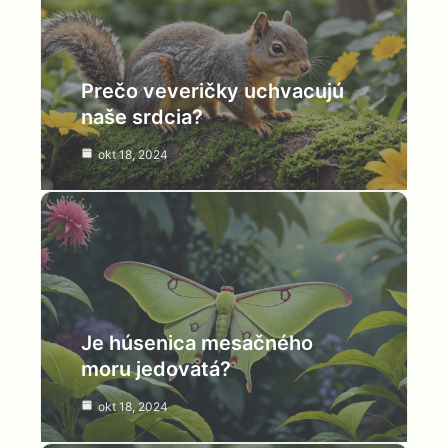
Prečo veveričky uchvacujú
naše srdcia?
okt 18, 2024
Je húsenica mesačného
moru jedovatá?
okt 18, 2024