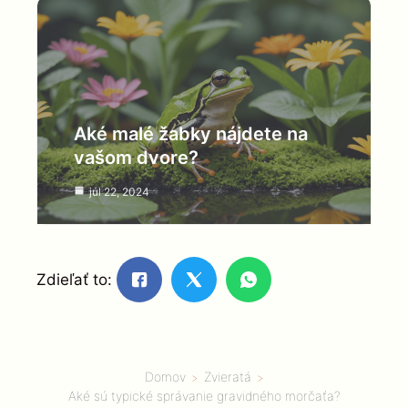
Aké malé žabky nájdete na
vašom dvore?
júl 22, 2024
Zdieľať to:
Domov
Zvieratá
Aké sú typické správanie gravidného morčaťa?