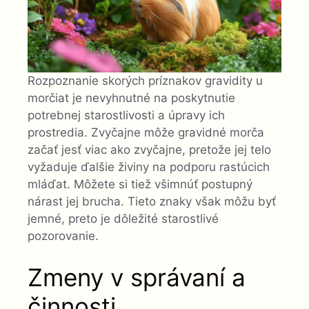
Rozpoznanie skorých príznakov gravidity u
morčiat je nevyhnutné na poskytnutie
potrebnej starostlivosti a úpravy ich
prostredia. Zvyčajne môže gravidné morča
začať jesť viac ako zvyčajne, pretože jej telo
vyžaduje ďalšie živiny na podporu rastúcich
mláďat. Môžete si tiež všimnúť postupný
nárast jej brucha. Tieto znaky však môžu byť
jemné, preto je dôležité starostlivé
pozorovanie.
Zmeny v správaní a
činnosti