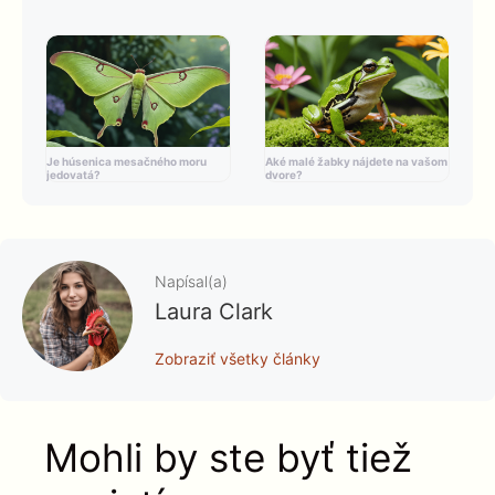
Je húsenica mesačného moru
Aké malé žabky nájdete na vašom
jedovatá?
dvore?
Napísal(a)
Laura Clark
Zobraziť všetky články
Mohli by ste byť tiež