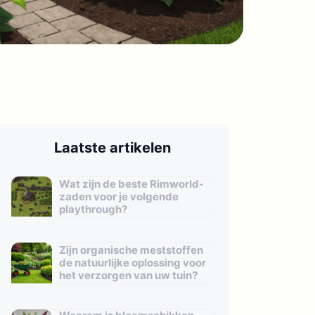
Laatste artikelen
Wat zijn de beste Rimworld-
zaden voor je volgende
playthrough?
Zijn organische meststoffen
de natuurlijke oplossing voor
het verzorgen van uw tuin?