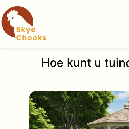
Ga
naar
de
inhoud
Hoe kunt u tuino