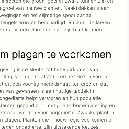
 insecten die groen, geel of zwart kunnen zijn en
 groei van nieuwe planten. Naaktslakken staan ​​
gingen en het slijmerige spoor dat ze
 stengels worden beschadigd. Rupsen, de larven
eters die een plant snel van zijn blad kunnen
 om plagen te voorkomen
ving is de sleutel tot het voorkomen van
nting, voldoende afstand en het kiezen van de
at dit een vochtig microklimaat kan creëren dat
len van gewassen is een nuttige tactiek in
ongedierte helpt verstoren en hun populatie
w planten gezond zijn, met goede bodemvoeding en
etsbaar worden voor ongedierte. Zwakke planten
 en plagen. Planten die in jouw regio voorkomen of
 tegen ongedierte, zijn uitstekende keuzes.