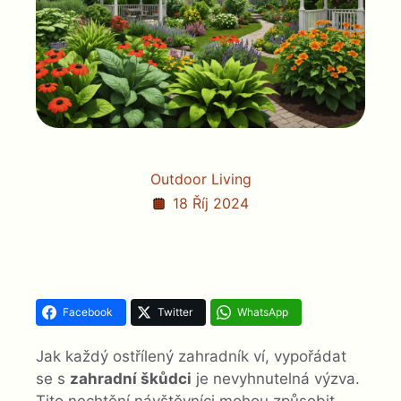
Outdoor Living
18 Říj 2024
Facebook
Twitter
WhatsApp
Jak každý ostřílený zahradník ví, vypořádat
se s
zahradní škůdci
je nevyhnutelná výzva.
Tito nechtění návštěvníci mohou způsobit