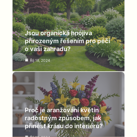
Jsou organická hnojiva
přirozeným řešením pro péči
o vaši zahradu?
Říj 18, 2024
Proč je aranžování květin
radostným způsobem, jak
přinést krásu do interiéru?