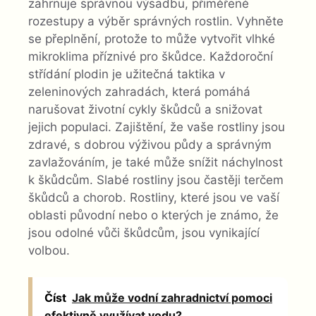
zahrnuje správnou výsadbu, přiměřené
rozestupy a výběr správných rostlin. Vyhněte
se přeplnění, protože to může vytvořit vlhké
mikroklima příznivé pro škůdce. Každoroční
střídání plodin je užitečná taktika v
zeleninových zahradách, která pomáhá
narušovat životní cykly škůdců a snižovat
jejich populaci. Zajištění, že vaše rostliny jsou
zdravé, s dobrou výživou půdy a správným
zavlažováním, je také může snížit náchylnost
k škůdcům. Slabé rostliny jsou častěji terčem
škůdců a chorob. Rostliny, které jsou ve vaší
oblasti původní nebo o kterých je známo, že
jsou odolné vůči škůdcům, jsou vynikající
volbou.
Číst
Jak může vodní zahradnictví pomoci
efektivně využívat vodu?