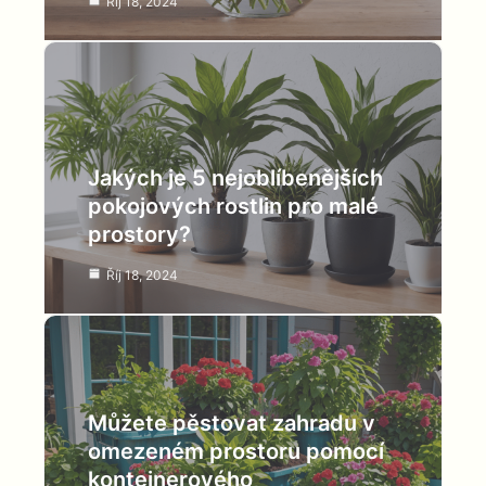
Říj 18, 2024
Jakých je 5 nejoblíbenějších
pokojových rostlin pro malé
prostory?
Říj 18, 2024
Můžete pěstovat zahradu v
omezeném prostoru pomocí
kontejnerového