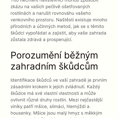
zkázu na vašich pečlivě ošetřovaných
rostlinách a narušit rovnováhu vašeho
venkovního prostoru. Naštěstí existuje mnoho
přírodních a účinných metod, jak se s těmito
škůdci vypořádat a zajistit, aby vaše zahrada
zůstala zdravá a prosperující.
Porozumění běžným
zahradním škůdcům
Identifikace škůdců ve vaší zahradě je prvním
zásadním krokem k jejich zvládnutí. Každý
škůdce má své vlastní vlastnosti a může
ovlivnit různé druhy rostlin. Mezi nejčastější
viníky patří mšice, slimáci, hlemýždi a
housenky. Mšice jsou malý hmyz s měkkým