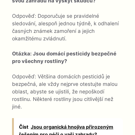
svou zahradu na výskyt škůdců?
Odpověď: Doporučuje se pravidelné
sledování, alespoň jednou týdně, k odhalení
časných známek zamoření a jejich
okamžitému zvládnutí.
Otázka: Jsou domácí pesticidy bezpečné
pro všechny rostliny?
Odpověď: Většina domácích pesticidů je
bezpečná, ale vždy nejprve otestujte malou
oblast, abyste se ujistili, že nepoškodí
rostlinu. Některé rostliny jsou citlivější než
jiné.
Číst
Jsou organická hnojiva přirozeným
řešením pro péči o vaši zahradu?