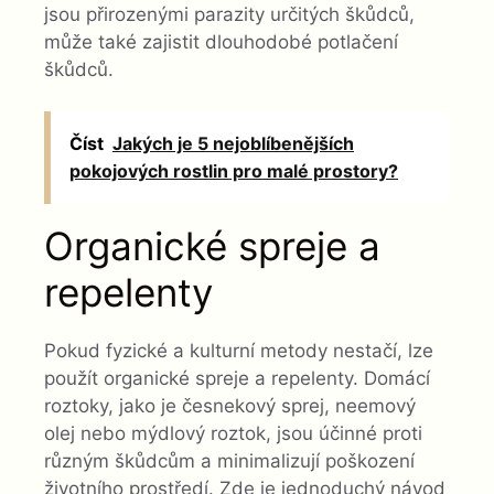
jsou přirozenými parazity určitých škůdců,
může také zajistit dlouhodobé potlačení
škůdců.
Číst
Jakých je 5 nejoblíbenějších
pokojových rostlin pro malé prostory?
Organické spreje a
repelenty
Pokud fyzické a kulturní metody nestačí, lze
použít organické spreje a repelenty. Domácí
roztoky, jako je česnekový sprej, neemový
olej nebo mýdlový roztok, jsou účinné proti
různým škůdcům a minimalizují poškození
životního prostředí. Zde je jednoduchý návod