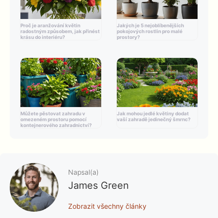
Proč je aranžování květin
Jakých je 5 nejoblíbenějších
radostným způsobem, jak přinést
pokojových rostlin pro malé
krásu do interiéru?
prostory?
Můžete pěstovat zahradu v
Jak mohou jedlé květiny dodat
omezeném prostoru pomocí
vaší zahradě jedinečný šmrnc?
kontejnerového zahradnictví?
Napsal(a)
James Green
Zobrazit všechny články