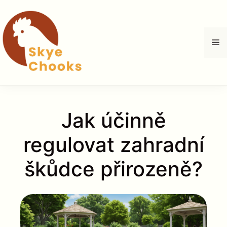
Přeskočit
na
obsah
M
Jak účinně
regulovat zahradní
škůdce přirozeně?