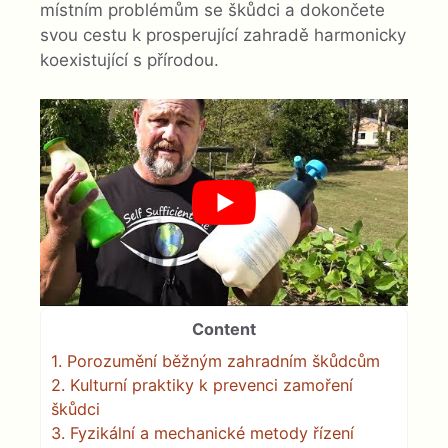
místním problémům se škůdci a dokončete
svou cestu k prosperující zahradě harmonicky
koexistující s přírodou.
Content
1.
Porozumění běžným zahradním škůdcům
2.
Kulturní praktiky k prevenci zamoření
škůdci
3.
Fyzikální a mechanické metody řízení