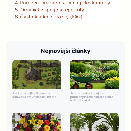
4.
Přirození predátoři a biologické kontroly
5.
Organické spreje a repelenty
6.
Často kladené otázky (FAQ)
Nejnovější články
Jaká jsou nejlepší semena
Jsou organická hnojiva
Rimworld pro vaše další hraní?
přirozeným řešením pro péči o
vaši zahradu?